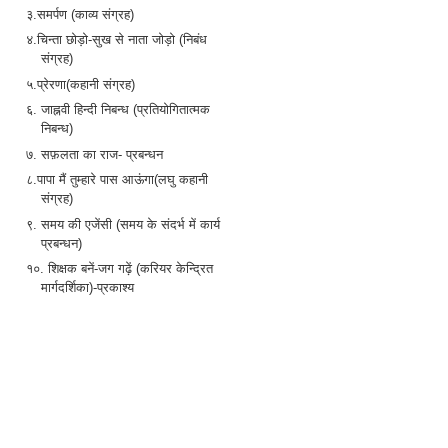
३.समर्पण (काव्य संग्रह)
४.चिन्ता छोड़ो-सुख से नाता जोड़ो (निबंध
संग्रह)
५.प्रेरणा(कहानी संग्रह)
६. जाह्नवी हिन्दी निबन्ध (प्रतियोगितात्मक
निबन्ध)
७. सफ़लता का राज- प्रबन्धन
८.पापा मैं तुम्हारे पास आऊंगा(लघु कहानी
संग्रह)
९. समय की एजेंसी (समय के संदर्भ में कार्य
प्रबन्धन)
१०. शिक्षक बनें-जग गढ़ें (करियर केन्द्रित
मार्गदर्शिका)-प्रकाश्य