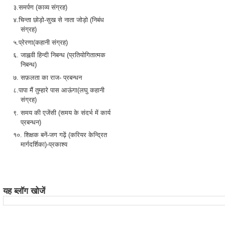
३.समर्पण (काव्य संग्रह)
४.चिन्ता छोड़ो-सुख से नाता जोड़ो (निबंध
संग्रह)
५.प्रेरणा(कहानी संग्रह)
६. जाह्नवी हिन्दी निबन्ध (प्रतियोगितात्मक
निबन्ध)
७. सफ़लता का राज- प्रबन्धन
८.पापा मैं तुम्हारे पास आऊंगा(लघु कहानी
संग्रह)
९. समय की एजेंसी (समय के संदर्भ में कार्य
प्रबन्धन)
१०. शिक्षक बनें-जग गढ़ें (करियर केन्द्रित
मार्गदर्शिका)-प्रकाश्य
यह ब्लॉग खोजें