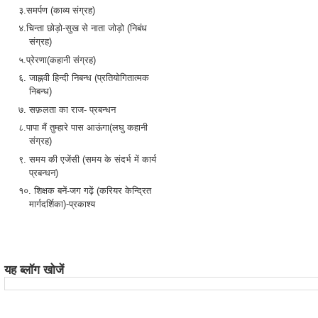
३.समर्पण (काव्य संग्रह)
४.चिन्ता छोड़ो-सुख से नाता जोड़ो (निबंध
संग्रह)
५.प्रेरणा(कहानी संग्रह)
६. जाह्नवी हिन्दी निबन्ध (प्रतियोगितात्मक
निबन्ध)
७. सफ़लता का राज- प्रबन्धन
८.पापा मैं तुम्हारे पास आऊंगा(लघु कहानी
संग्रह)
९. समय की एजेंसी (समय के संदर्भ में कार्य
प्रबन्धन)
१०. शिक्षक बनें-जग गढ़ें (करियर केन्द्रित
मार्गदर्शिका)-प्रकाश्य
यह ब्लॉग खोजें