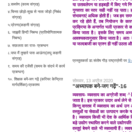
या उतावलेपन या हड़बड़ी में किए गये निर्
३.समर्पण (काव्य संग्रह)
गुणवत्ता का स्तर सही नहीं रह पाता। ह
४.चिन्ता छोड़ो-सुख से नाता जोड़ो (निबंध
संभावनाएं अधिक होती हैं। जब हम समय के
संग्रह)
कर रहे होते हैं, तब नियोजन के क
५.प्रेरणा(कहानी संग्रह)
प्रक्रिया के अन्तर्गत भली प्रकार से
किया जाता है। इसके लिए समय अध्य
६. जाह्नवी हिन्दी निबन्ध (प्रतियोगितात्मक
आवश्यकतानुसार किया जाता है। अतः क
निबन्ध)
या जल्दबाजी का प्रश्न ही नहीं उठता और 
७. सफ़लता का राज- प्रबन्धन
८.पापा मैं तुम्हारे पास आऊंगा(लघु कहानी
संग्रह)
प्रस्तुतकर्ता
डा.संतोष गौड़ राष्ट्रप्रेमी
पर
9
९. समय की एजेंसी (समय के संदर्भ में कार्य
प्रबन्धन)
१०. शिक्षक बनें-जग गढ़ें (करियर केन्द्रित
सोमवार, 13 अप्रैल 2020
मार्गदर्शिका)-प्रकाश्य
"अध्यापक बने-जग गढ़ें"-16
^
व्यवसाय- व्यवसाय का अग्रेजी शब्द
जाता है। इस प्रकार उदार अर्थ लेने स
किन्तु वास्तव में व्यवसाय का अर्थ उन 
वस्तुओं या सेवाओं का उत्पादन करक
है। व्यवसाय किसी भी देश के आर्थिक 
बड़े उद्योग स्थापित करने वाले उद्योगपत
वस्तुएं बेचने वाले भी व्यवसायी हैं। व्य