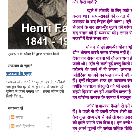
और कैसे जातीं?
खुले में शौचादि के लिए जाते सम
करता था। साफ-सफाई की आदत भी तो 
जलाहार के बाद निवृत्त होने जाना। पू
से आने के बाद हाथ-मुँह धुलने की परंपर
बाद स्नान की ही व्यवस्था थी। स्नान 
नजरों में कैसे संभव था?
भोजन से पूर्व हाथ-पैर धोकर भूमि
थी? भोजन करते समय बोलना नहीं है
प्रबन्धन के चौदह सिद्धान्त प्रदान किये
देवता का सेवन करना भी तो आराधना ही
जाती थी। दाँत से कटी हुई वस्तु किस
सफ़लता के सूत्र!
परोसने के कार्य में ही लगना, उपवा
सफ़लता के सूत्र
अतिरिक्त मानकों का पालन करने की 
हैं। इन्हें छोड़कर आज हम पाश्चात्य संस
*सफल जीवन* *के* *सूत्र* ✍ 1. *जीवन*
क्योंकि पाश्चात्य संस्कृति को भी उ
जब तुम पैदा हुए थे तो तुम रोए थे जबकि पूरी
बाहरी दिखावा भर हमें आकर्षित करता है।
दुनिया ने जश्न मनाया था। अपना जीवन ऐसे
जियो कि त...
हम कोरोना वायरस के प्रभाव में महसूस क
कोरोना वायरस फैलने से हमें जो बार
सदस्यता लें
हैं। वे पहले से ही हमारी जीवन शैली क
कैद कुछ सभ्य ढंग से कहें तो एकान्तवास
संदेश
को हमारे सामने रख दिया है। इन पन्नों
सभी टिप्पणियां
हम अपने पूर्वजों की अपेक्षा अधिक शिक्