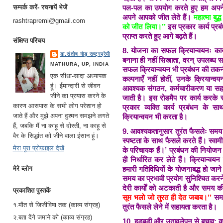
सम्पर्क करें- रचनायें भेजें
पल-पल का उपयोग करते हुए हम अपने
अपने आपको जीत लेते हैं।
महात्मा बु
rashtrapremi@gmail.com
को जीत लिया।’’
इस प्रकार कार्य प्
प्राप्त करते हुए आगे बढ़ते हैं।
संक्षिप्त परिचय
8.
योजना का सफल क्रियान्वयनः कार्य 
डा.संतोष गौड़ राष्ट्रप्रेमी
बनाना ही नहीं सिखाता, वरन् उपलब्ध 
MATHURA, UP, INDIA
सफल क्रियान्वयन भी प्रबंधन की तकनी
एक सीधा-सादा अध्यापक
कल्पनाएँ नहीं होतीं, उनके क्रियान्
हूं। ईमान्दारी से जीवन
आवश्यक संगठन, कर्मचारीकरण या सहय
जीने का प्रयास करने के
जाती है। इस रोडमैप पर कार्य करके स
कारण आसपास के सभी लोग परेशान हो
प्रकार व्यक्ति कार्य प्रबंधन क
जाते हैं और मुझे अपना दुश्मन समझने लगते
क्रियान्वयन भी करता है।
हैं, जबकि मैं ना काहू से दोस्ती, ना काहू से
9.
आवश्यकतानुसार तुरंत फैसलेः समय के
वैर के सिद्धांत को जीने वाला इंसान हूं।
स्पष्टता के साथ फैसले करते हैं। स्वा
मेरा पूरा प्रोफ़ाइल देखें
के परिचायक हैं।’ प्रबंधन की नियोजन तकन
ही निर्धारित कर लेते हैं। क्रियान्वय
मेरे ब्लोग
हमारी गतिविधियों के योजनाबद्ध हो जाने
समय का प्रभावी प्रयोग सुनिश्चित करने 
देरी कार्यों को अटकाती है और समय क
प्रकाशित पुस्तकें
सूम भलो जो तुरत ही देत जबाब।’’
समय
१.मौत से जिजीविषा तक (काव्य संग्रह)
तुरंत फैसले लेने में सहायता करता है।
२.बता देंगे जमाने को (काव्य संग्रह)
10.
हड़बड़ी और उतावलेपन से बचाव: कहा