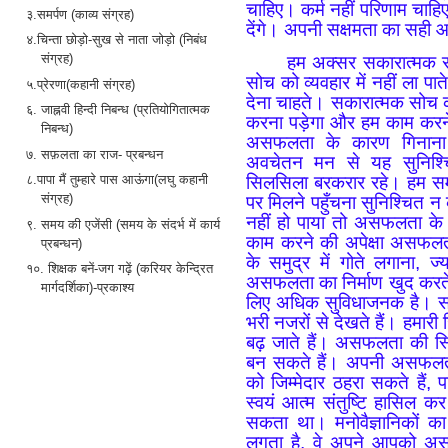
चाहिए। कर्म नहीं परिणाम चाह
३.समर्पण (काव्य संग्रह)
देंगे। अपनी सक्षमता का सही
४.चिन्ता छोड़ो-सुख से नाता जोड़ो (निबंध
संग्रह)
हम अक्सर सकारात्मक सो
सोच को व्यवहार में नहीं ला प
५.प्रेरणा(कहानी संग्रह)
देना चाहते। सकारात्मक सोच 
६. जाह्नवी हिन्दी निबन्ध (प्रतियोगितात्मक
करना पड़ेगा और हम काम करन
निबन्ध)
असफलता के कारण गिनाना
७. सफ़लता का राज- प्रबन्धन
अवचेतन मन से यह सुनिश्
सिलसिला बरकरार रहे। हम स
८.पापा मैं तुम्हारे पास आऊंगा(लघु कहानी
संग्रह)
पर मिलने पहुँचना सुनिश्चित 
नहीं हो पाया तो असफलता के 
९. समय की एजेंसी (समय के संदर्भ में कार्य
काम करने की अपेक्षा असफलता
प्रबन्धन)
के समुद्र में गोते लगाना,
१०. शिक्षक बनें-जग गढ़ें (करियर केन्द्रित
असफलता का निर्माण खुद करते
मार्गदर्शिका)-प्रकाश्य
लिए अधिक सुविधाजनक है। स
भरी नजरों से देखते हैं। हमारी जि
बढ़ जाते हैं। असफलता की स्थि
बन सकते हैं। अपनी असफलता
को जिम्मेदार ठहरा सकते हैं, प
स्वयं आत्म संतुष्टि हासिल क
सकता था। मनोवैज्ञानिकों 
लगता है, वे अपने आपको अ