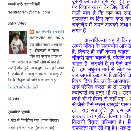
दूसरों का रक्त चूस रहा है। लो
सम्पर्क करें- रचनायें भेजें
पर विचार करने के लिए किसी
rashtrapremi@gmail.com
वाली बात है कि जब हम सफ
सफलता के लिए काम कैसे कर 
चकाचैंध में अपने आपको अंधा ब
संक्षिप्त परिचय
लगते हैं।
डा.संतोष गौड़ राष्ट्रप्रेमी
MATHURA, UP, INDIA
वास्तविकता यह है कि 
एक सीधा-सादा अध्यापक
अपने जीवन के सदुपयोग और उ
हूं। ईमान्दारी से जीवन
है, विचार ही नहीं करना चाहते
जीने का प्रयास करने के
नौकरी पाना चाहते हैं, संपत्ति 
कारण आसपास के सभी लोग परेशान हो
चाहते हैं, लड़की है तो पैसे 
जाते हैं और मुझे अपना दुश्मन समझने लगते
है। हम लघुतम मार्ग से छोटी-छो
हैं, जबकि मैं ना काहू से दोस्ती, ना काहू से
बार अपनी कक्षा में विद्यार्थि
वैर के सिद्धांत को जीने वाला इंसान हूं।
विषय दिया कि उनके आसपास वा
उन्हें प्रेरित करता हो तो उसके 
मेरा पूरा प्रोफ़ाइल देखें
कर्मचारी का पुत्र भी था। उसन
कभी भी गंभीरता से नहीं पढ़ा। 
मेरे ब्लोग
से जैसे-तैसे उसने बारहवीं पा
हो। यह सब होते हुए इस व
प्रकाशित पुस्तकें
सफलता ने प्रेरित किया। वि
१.मौत से जिजीविषा तक (काव्य संग्रह)
कितनी विकृत परिभाषा है। ब
सफलता मान ली गई है। यह ट्रे
२.बता देंगे जमाने को (काव्य संग्रह)