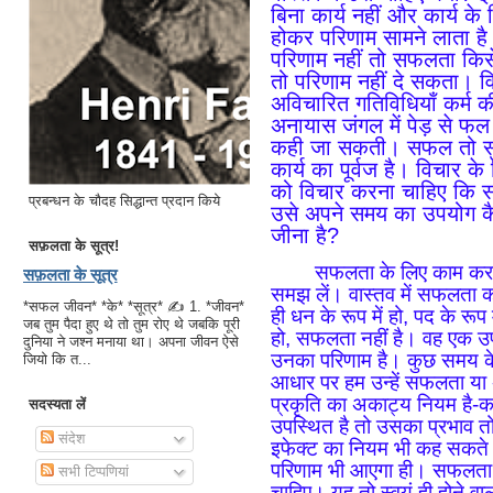
बिना कार्य नहीं और कार्य क
होकर परिणाम सामने लाता है
परिणाम नहीं तो सफलता कि
तो परिणाम नहीं दे सकता। व
अविचारित गतिविधियाँ कर्म क
अनायास जंगल में पेड़ से फल
कही जा सकती। सफल तो सुवि
कार्य का पूर्वज है। विचार क
को विचार करना चाहिए कि सफ
प्रबन्धन के चौदह सिद्धान्त प्रदान किये
उसे अपने समय का उपयोग कै
जीना है?
सफ़लता के सूत्र!
सफलता के लिए काम करन
सफ़लता के सूत्र
समझ लें। वास्तव में सफलता क
*सफल जीवन* *के* *सूत्र* ✍ 1. *जीवन*
ही धन के रूप में हो, पद के रूप म
जब तुम पैदा हुए थे तो तुम रोए थे जबकि पूरी
हो, सफलता नहीं है। वह एक उप
दुनिया ने जश्न मनाया था। अपना जीवन ऐसे
उनका परिणाम है। कुछ समय के 
जियो कि त...
आधार पर हम उन्हें सफलता या अ
प्रकृति का अकाट्य नियम है-
सदस्यता लें
उपस्थित है तो उसका प्रभाव तो 
संदेश
इफेक्ट का नियम भी कह सकते ह
परिणाम भी आएगा ही। सफलता क
सभी टिप्पणियां
चाहिए। यह तो स्वयं ही होने व