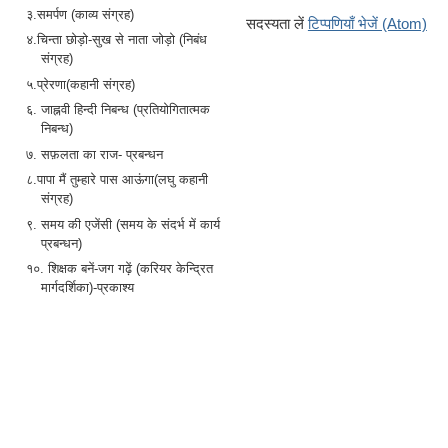
३.समर्पण (काव्य संग्रह)
सदस्यता लें
टिप्पणियाँ भेजें (Atom)
४.चिन्ता छोड़ो-सुख से नाता जोड़ो (निबंध
संग्रह)
५.प्रेरणा(कहानी संग्रह)
६. जाह्नवी हिन्दी निबन्ध (प्रतियोगितात्मक
निबन्ध)
७. सफ़लता का राज- प्रबन्धन
८.पापा मैं तुम्हारे पास आऊंगा(लघु कहानी
संग्रह)
९. समय की एजेंसी (समय के संदर्भ में कार्य
प्रबन्धन)
१०. शिक्षक बनें-जग गढ़ें (करियर केन्द्रित
मार्गदर्शिका)-प्रकाश्य