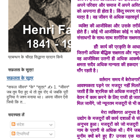
अपने परिवार और समाज में अपने अस्त
को अपनाना ही होता है। किंतु स्मरण
मात्र है। वह जीवन से अधिक महत्वपूर्
व्यक्ति की आजीविका और उसके तरीके 
होते हैं। कोई भी आजीविका कोई न कोई का
संसाधनों के साथ-साथ शारीरिक सक्षमत
हाँ! कार्य की प्रकृति के आ
जितनी अधिक बौद्धिक सक्षमता और न्यू
प्रबन्धन के चौदह सिद्धान्त प्रदान किये
वह आजीविका उतनी ही अधिक आकर्षक मा
क्षमता सदैव अधिक मान्यता की हकदार 
सफ़लता के सूत्र!
माँग रहती है।
सफ़लता के सूत्र
वर्तमान समय में बेरोजगार
आवश्यकता पड़ने पर मजदूर नहीं मिलते। भ
*सफल जीवन* *के* *सूत्र* ✍ 1. *जीवन*
जाती हैं कि श्रमिक को अधिक मजदूरी 
जब तुम पैदा हुए थे तो तुम रोए थे जबकि पूरी
वेतन में काम करने के लिए राजी हो जाता
दुनिया ने जश्न मनाया था। अपना जीवन ऐसे
जियो कि त...
मिल जायेंगे, जो न्यूनतम मजदूरी से भी क
मेरा व्यक्तिगत अनुभव ह
सदस्यता लें
उद्योग के मजदूरों की कार्य दशाओं से
अनुभव हुआ। मजदूरों को जो मजदूरी म
संदेश
नाम के प्राणी से अधिक थी। मैंने जब
टिप्पणियाँ
मुनीम क्यों बने हुए हैं? उनका एक मा