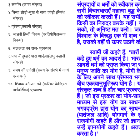
संप्रदायों व धर्मो को स्वीकार
३.समर्पण (काव्य संग्रह)
सभी विचारधाराएँ महात्मा बुद्ध 
४.चिन्ता छोड़ो-सुख से नाता जोड़ो (निबंध
को स्वीकार करती हैं। यह सभी
संग्रह)
किसी का निरादर करके नहीं। स्
५.प्रेरणा(कहानी संग्रह)
सको, तो अनिष्ट मत करो। ज
६. जाह्नवी हिन्दी निबन्ध (प्रतियोगितात्मक
विश्वास के विरूद्ध एक भी शब्
निबन्ध)
है, उसको वहीं से ऊपर उठाने क
७. सफ़लता का राज- प्रबन्धन
स्वामी जी कहते हैं, ‘च
८.पापा मैं तुम्हारे पास आऊंगा(लघु कहानी
कहे हुए धर्म का आदर्श है। भारतव
संग्रह)
आदर्श धर्म को प्राप्त किया जा
९. समय की एजेंसी (समय के संदर्भ में कार्य
मनुष्य जाति का योग है, योगी 
प्रबन्धन)
के लिए अपने साथ प्रेममय भगव
बीच एकत्वानुभूतिरूप योग है।
१०. शिक्षक बनें-जग गढ़ें (करियर केन्द्रित
संस्कृत शब्द है और चार प्रकार 
मार्गदर्शिका)-प्रकाश्य
हैं। जो इस प्रकार का योग-साधन
माध्यम से इस योग का साधन कर
भगवद्प्रेम द्वारा योग का साधन
(पातंजल आदि) योगमार्ग के द्
राजयोगी कहते हैं और जो ज्ञान
उन्हें ज्ञानयोगी कहते हैं। 
करता है।’