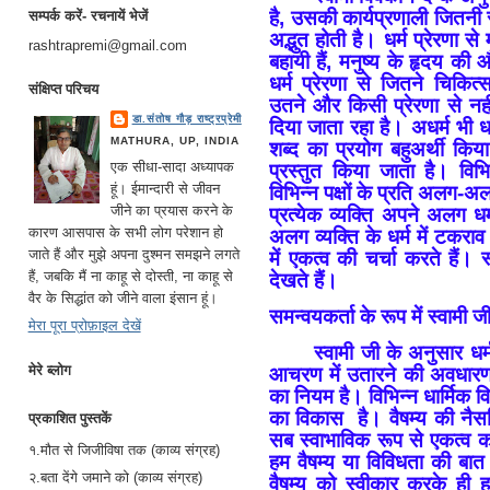
है, उसकी कार्यप्रणाली जितनी 
सम्पर्क करें- रचनायें भेजें
अद्भुत होती है। धर्म प्रेरणा से
rashtrapremi@gmail.com
बहायी हैं, मनुष्य के हृदय की
धर्म प्रेरणा से जितने चिकित्
संक्षिप्त परिचय
उतने और किसी प्रेरणा से नही
डा.संतोष गौड़ राष्ट्रप्रेमी
दिया जाता रहा है। अधर्म भी ध
MATHURA, UP, INDIA
शब्द का प्रयोग बहुअर्थी किया
एक सीधा-सादा अध्यापक
प्रस्तुत किया जाता है। विभिन्
हूं। ईमान्दारी से जीवन
विभिन्न पक्षों के प्रति अलग-अ
जीने का प्रयास करने के
प्रत्येक व्यक्ति अपने अलग 
कारण आसपास के सभी लोग परेशान हो
अलग व्यक्ति के धर्म में टकराव
जाते हैं और मुझे अपना दुश्मन समझने लगते
में एकत्व की चर्चा करते हैं। स
हैं, जबकि मैं ना काहू से दोस्ती, ना काहू से
देखते हैं।
वैर के सिद्धांत को जीने वाला इंसान हूं।
समन्वयकर्ता के रूप में स्वामी ज
मेरा पूरा प्रोफ़ाइल देखें
स्वामी जी के अनुसार धर्
मेरे ब्लोग
आचरण में उतारने की अवधारणा 
का नियम है। विभिन्न धार्मिक वि
का विकास है। वैषम्य की नैसर
प्रकाशित पुस्तकें
सब स्वाभाविक रूप से एकत्व क
१.मौत से जिजीविषा तक (काव्य संग्रह)
हम वैषम्य या विविधता की बात 
२.बता देंगे जमाने को (काव्य संग्रह)
वैषम्य को स्वीकार करके ही 