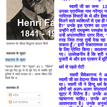
स्वामी जी का जन्म 1
उनका प्रारंभिक नाम नरेंन्द्र न
नास्तिक विचारों के थे और ईश्
मिलने वाले व्यक्तियों से एक ही
प्रश्न
है?’ उनके इस
का उत्त
उन्होंने श्री रामकृष्ण परमहंस 
उन्हें अप्रत्याशित उत्तर दिया,
तरह जिस तरह तुम्हें देख रहा हू
प्रबन्धन के चौदह सिद्धान्त प्रदान किये
सकता हूँ।’ इसी सकारात्मक उत्त
के लिए प्रेरित किया। कालान्तर
सफ़लता के सूत्र!
गए। उल्लेखनीय है कि श्री रा
पुजारी थे और इस प्रकार वे मूर
सफ़लता के सूत्र
धर्म से पहले रोटी
*सफल जीवन* *के* *सूत्र* ✍ 1. *जीवन*
जब तुम पैदा हुए थे तो तुम रोए थे जबकि पूरी
स्वामी विवेकानन्द ने 
दुनिया ने जश्न मनाया था। अपना जीवन ऐसे
जियो कि त...
स्वामी जी का वेदान्त विश्व के
था। स्वामी जी ने हिन्दू धर्म
सदस्यता लें
लोगों को अलग-अलग संप्रदायों 
सूत्र में पिरोना है। उनके अ
संदेश
पहचानना चाहिए। उनके अनु
सभी टिप्पणियां
आवश्यकता है। उनके अनुसार