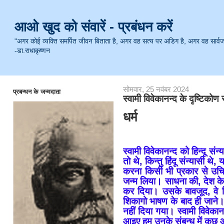
आओ खुद को संवारें - प्रबंधन करें
"अगर कोई व्यक्ति समर्पित जीवन बिताता है, अगर वह सत्य पर अडिग है, अगर वह सार्वजनिक 
-डा.राधाकृष्णन
सोमवार, 25 नवंबर 2024
प्रबन्धन के जन्मदाता
स्वामी विवेकानन्द के दृष्टिकोण 
धर्म
स्वामी विवेकानन्द को हिन्दू स
तो थे, किन्तु हिंदू संन्यासी थे,
करना किसी भी प्रकार से उचित
जन्म लिया। साधना की, देश के
कर दिया। उसके बावजूद, वे वि
शिकागो भाषण के बाद ही जाने। 
नहीं दिया गया। स्वामी विवेकानन्
आइए हम उनके संबन्ध में कुछ आ