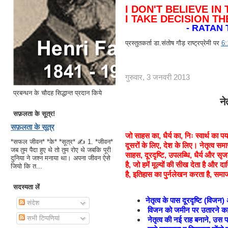
I DON'T BELIEVE IN
I TAKE DECISION T
- RATAN
प्रस्तुतकर्ता
डा.संतोष गौड़ राष्ट्रप्रेमी
पर
6
गुरुवार, 3 जनवरी 2013
प्रबन्धन के चौदह सिद्धान्त प्रदान किये
ने
डा.ए.पी.ज
सफ़लता के सूत्र!
सफ़लता के सूत्र
जो साहस का, धैर्य का, निः स्वार्थ का प
*सफल जीवन* *के* *सूत्र* ✍ 1. *जीवन*
दूसरों के लिए, देश के लिए। नेतृत्व स
जब तुम पैदा हुए थे तो तुम रोए थे जबकि पूरी
साहस, दूरदृष्टि, उपलब्धि, धैर्य और सृजन
दुनिया ने जश्न मनाया था। अपना जीवन ऐसे
है, जो हमें मूल्यों की सीख देता है और 
जियो कि त...
है, इतिहास का पुर्नलेखन करता है, समा
सदस्यता लें
नेतृत्व के पास दूरदृष्टि (विजन
संदेश
विजन को जमीन पर उतारने का
सभी टिप्पणियां
नेतृत्व की नई राह बनाने, उस