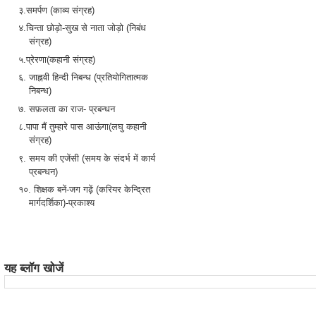
३.समर्पण (काव्य संग्रह)
४.चिन्ता छोड़ो-सुख से नाता जोड़ो (निबंध
संग्रह)
५.प्रेरणा(कहानी संग्रह)
६. जाह्नवी हिन्दी निबन्ध (प्रतियोगितात्मक
निबन्ध)
७. सफ़लता का राज- प्रबन्धन
८.पापा मैं तुम्हारे पास आऊंगा(लघु कहानी
संग्रह)
९. समय की एजेंसी (समय के संदर्भ में कार्य
प्रबन्धन)
१०. शिक्षक बनें-जग गढ़ें (करियर केन्द्रित
मार्गदर्शिका)-प्रकाश्य
यह ब्लॉग खोजें