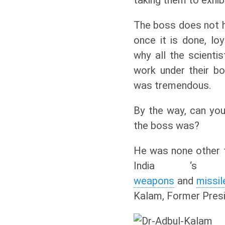
The boss does not h
once it is done, loy
why all the scienti
work under their b
was tremendous.
By the way, can yo
the boss was?
He was none other 
India ‘s 
weapons
and
missil
Kalam, Former Presid