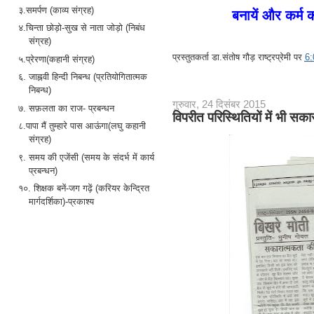
३.समर्पण (काव्य संग्रह)
बनायें और कर्म को
४.चिन्ता छोड़ो-सुख से नाता जोड़ो (निबंध
संग्रह)
प्रस्तुतकर्ता
डा.संतोष गौड़ राष्ट्रप्रेमी
पर
6
५.प्रेरणा(कहानी संग्रह)
६. जाह्नवी हिन्दी निबन्ध (प्रतियोगितात्मक
निबन्ध)
गुरुवार, 24 दिसंबर 2015
७. सफ़लता का राज- प्रबन्धन
विपरीत परिस्थितियों में भी सकार
८.पापा मैं तुम्हारे पास आऊंगा(लघु कहानी
संग्रह)
९. समय की एजेंसी (समय के संदर्भ में कार्य
प्रबन्धन)
१०. शिक्षक बनें-जग गढ़ें (करियर केन्द्रित
मार्गदर्शिका)-प्रकाश्य