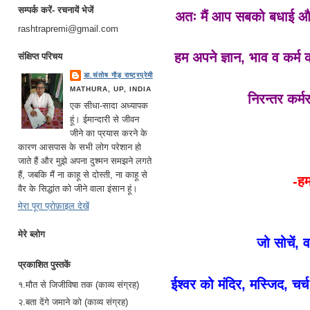
सम्पर्क करें- रचनायें भेजें
अतः मैं आप सबको बधाई और श
rashtrapremi@gmail.com
हम अपने ज्ञान, भाव व कर्म
संक्षिप्त परिचय
डा.संतोष गौड़ राष्ट्रप्रेमी
MATHURA, UP, INDIA
निरन्तर कर्म
एक सीधा-सादा अध्यापक
हूं। ईमान्दारी से जीवन
जीने का प्रयास करने के
कारण आसपास के सभी लोग परेशान हो
जाते हैं और मुझे अपना दुश्मन समझने लगते
हैं, जबकि मैं ना काहू से दोस्ती, ना काहू से
-हम
वैर के सिद्धांत को जीने वाला इंसान हूं।
मेरा पूरा प्रोफ़ाइल देखें
मेरे ब्लोग
जो सोचें, 
प्रकाशित पुस्तकें
ईश्वर को मंदिर, मस्जिद, चर्
१.मौत से जिजीविषा तक (काव्य संग्रह)
२.बता देंगे जमाने को (काव्य संग्रह)