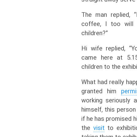
The man replied, “
coffee, I too wil
children?”
Hi wife replied, “
came here at 5.1
children to the exhibi
What had really ha
granted him
permi
working seriously 
himself, this person
if he has promised h
the
visit
to exhibiti
taking them to exhibi