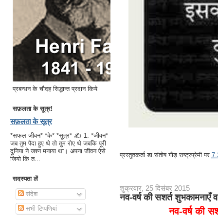
प्रबन्धन के चौदह सिद्धान्त प्रदान किये
सफ़लता के सूत्र!
सफ़लता के सूत्र
*सफल जीवन* *के* *सूत्र* ✍ 1. *जीवन*
जब तुम पैदा हुए थे तो तुम रोए थे जबकि पूरी
दुनिया ने जश्न मनाया था। अपना जीवन ऐसे
प्रस्तुतकर्ता
डा.संतोष गौड़ राष्ट्रप्रेमी
पर
7
जियो कि त...
सदस्यता लें
शुक्रवार, 25 दिसंबर 2015
संदेश
नव-वर्ष की सशर्त शुभकामनाएँ 
सभी टिप्पणियां
नव-वर्ष की सश