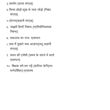
३.समर्पण (काव्य संग्रह)
४.चिन्ता छोड़ो-सुख से नाता जोड़ो (निबंध
संग्रह)
५.प्रेरणा(कहानी संग्रह)
६. जाह्नवी हिन्दी निबन्ध (प्रतियोगितात्मक
निबन्ध)
७. सफ़लता का राज- प्रबन्धन
८.पापा मैं तुम्हारे पास आऊंगा(लघु कहानी
संग्रह)
९. समय की एजेंसी (समय के संदर्भ में कार्य
प्रबन्धन)
१०. शिक्षक बनें-जग गढ़ें (करियर केन्द्रित
मार्गदर्शिका)-प्रकाश्य