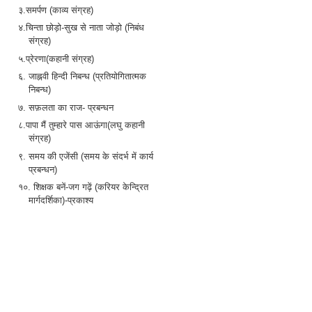
३.समर्पण (काव्य संग्रह)
४.चिन्ता छोड़ो-सुख से नाता जोड़ो (निबंध
संग्रह)
५.प्रेरणा(कहानी संग्रह)
६. जाह्नवी हिन्दी निबन्ध (प्रतियोगितात्मक
निबन्ध)
७. सफ़लता का राज- प्रबन्धन
८.पापा मैं तुम्हारे पास आऊंगा(लघु कहानी
संग्रह)
९. समय की एजेंसी (समय के संदर्भ में कार्य
प्रबन्धन)
१०. शिक्षक बनें-जग गढ़ें (करियर केन्द्रित
मार्गदर्शिका)-प्रकाश्य