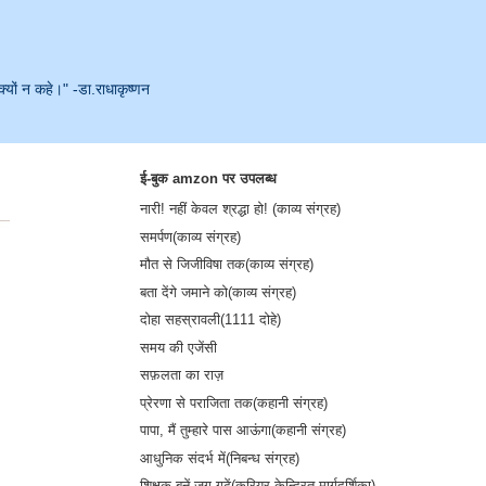
क्यों न कहे।" -डा.राधाकृष्णन
ई-बुक amzon पर उपलब्ध
नारी! नहीं केवल श्रद्धा हो! (काव्य संग्रह)
समर्पण(काव्य संग्रह)
मौत से जिजीविषा तक(काव्य संग्रह)
बता देंगे जमाने को(काव्य संग्रह)
दोहा सहस्रावली(1111 दोहे)
समय की एजेंसी
सफ़लता का राज़
प्रेरणा से पराजिता तक(कहानी संग्रह)
पापा, मैं तुम्हारे पास आऊंगा(कहानी संग्रह)
आधुनिक संदर्भ में(निबन्ध संग्रह)
शिक्षक बनें-जग गढ़ें(करियर केन्द्रित मार्गदर्शिका)