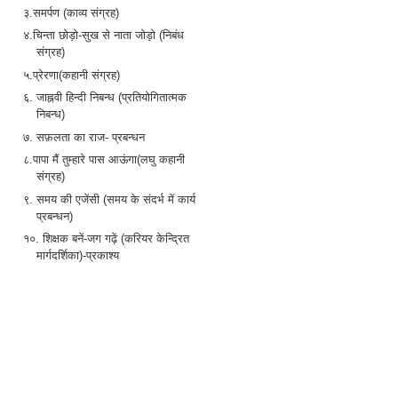
३.समर्पण (काव्य संग्रह)
४.चिन्ता छोड़ो-सुख से नाता जोड़ो (निबंध
संग्रह)
५.प्रेरणा(कहानी संग्रह)
६. जाह्नवी हिन्दी निबन्ध (प्रतियोगितात्मक
निबन्ध)
७. सफ़लता का राज- प्रबन्धन
८.पापा मैं तुम्हारे पास आऊंगा(लघु कहानी
संग्रह)
९. समय की एजेंसी (समय के संदर्भ में कार्य
प्रबन्धन)
१०. शिक्षक बनें-जग गढ़ें (करियर केन्द्रित
मार्गदर्शिका)-प्रकाश्य