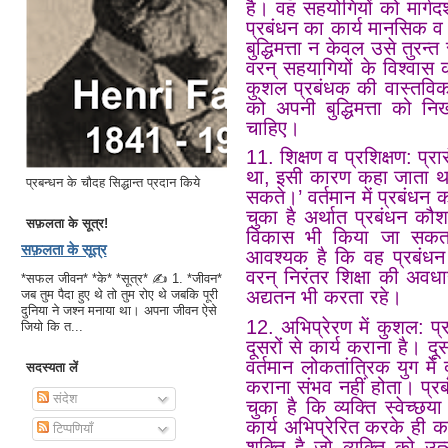
है। वह सहयोगियों को मार्गद
प्रबंधन का कार्य मानसिक व
बुद्धिमत्ता न केवल उसे तुरन्
वरन् सहयागियों के विश्वास क
कुशल प्रबंधक की वास्तविक 
को अपनी बुद्धिमत्ता को न
चाहिए।
11.
शिक्षण व प्रशिक्षण: प्
था, इसी कारण कहा जाता था, ‘
प्रबन्धन के चौदह सिद्धान्त प्रदान किये
सकते।’ वर्तमान में प्रबंधन 
चुका है अर्थात प्रबंधन कौश
सफ़लता के सूत्र!
विकास भी किया जा सकता
सफ़लता के सूत्र
आवश्यक है कि वह प्रबंधन 
वरन् निरंतर शिक्षा की अवध
*सफल जीवन* *के* *सूत्र* ✍ 1. *जीवन*
अद्यतन भी करता रहे।
जब तुम पैदा हुए थे तो तुम रोए थे जबकि पूरी
दुनिया ने जश्न मनाया था। अपना जीवन ऐसे
12.
अभिप्रेरण में कुशल: 
जियो कि त...
दूसरों से कार्य कराना है। दू
वर्तमान लोकतांत्रिक युग मे
सदस्यता लें
कराना संभव नहीं होता। प्रबंधन
संदेश
चुका है कि व्यक्ति स्वेच्छया 
कार्य अभिप्रेरित करके ही 
टिप्पणियाँ
शक्ति है जो व्यक्ति को उ