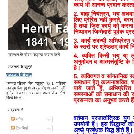
कार्य भी आनन्द प्रदान करता
2.
बाह्य नियंत्रण, भय अथवा
लिए प्रेरित नहीं करते, वरन् 
है तथा जिस कार्य को करना
निष्पादन जिम्मेदारी पूर्वक प
3.
कार्य संबन्धी अभिप्रेर
के स्तरों पर श्रेष्ठतम् कार्
4.
व्यक्ति किसी भय या ल
प्रबन्धन के चौदह सिद्धान्त प्रदान किये
अनुमोदन व आत्मसंतुष्टि के 
है।
सफ़लता के सूत्र!
सफ़लता के सूत्र
5.
व्यक्तिगत व सांगठनिक स
समाधान हेतु कल्पनाशक्ति, चात
*सफल जीवन* *के* *सूत्र* ✍ 1. *जीवन*
पाये जाते हैं, अभिप्रेरित
जब तुम पैदा हुए थे तो तुम रोए थे जबकि पूरी
दुनिया ने जश्न मनाया था। अपना जीवन ऐसे
समस्याओं को समाधान की रा
जियो कि त...
प्रसन्नता का अनुभव करते है
सदस्यता लें
वर्तमान प्रजातांत्रिक युग
संदेश
उपयोगी है। इस सिद्धान्त को
टिप्पणियाँ
अच्छे प्रबंधक सिद्ध होते है