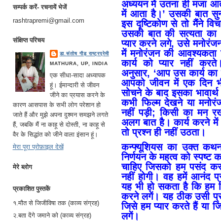
अध्ययन में उतना ही मजा आत
सम्पर्क करें- रचनायें भेजें
में आता है।’ उसकी बात 
rashtrapremi@gmail.com
इस दृष्टिकोण से तो मैंने व
उसकी बात की सत्यता का आ
संक्षिप्त परिचय
प्यार करने लगे, उसे मनोरं
में मनोरंजन की आवश्यकता उन
डा.संतोष गौड़ राष्ट्रप्रेमी
कार्य को प्यार नहीं करते
MATHURA, UP, INDIA
अनुसार, ‘आप उस कार्य का 
एक सीधा-सादा अध्यापक
आपको जीवन में एक दिन भी 
हूं। ईमान्दारी से जीवन
सोचने के बाद इसका भावार्
जीने का प्रयास करने के
कभी फिल्म देखने या मनोर
कारण आसपास के सभी लोग परेशान हो
नहीं पड़ी; किसी का मन रख
जाते हैं और मुझे अपना दुश्मन समझने लगते
अलग बात है। कार्य करने मे
हैं, जबकि मैं ना काहू से दोस्ती, ना काहू से
तो प्रश्न ही नहीं उठता।
वैर के सिद्धांत को जीने वाला इंसान हूं।
कन्फ्यूशियस का उक्त कथ
मेरा पूरा प्रोफ़ाइल देखें
निर्णयन के महत्व को स्पष्ट
चाहिए जिसको हम पसंद करते
मेरे ब्लोग
नहीं होगी। वह हमें आनंद प
यह भी हो सकता है कि हम जि
प्रकाशित पुस्तकें
करने लगें। यह ठीक उसी प्र
१.मौत से जिजीविषा तक (काव्य संग्रह)
जिसे हम प्यार करते हैं या ज
लगें।
२.बता देंगे जमाने को (काव्य संग्रह)