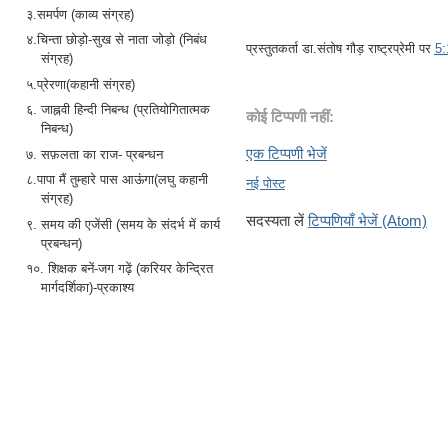
३.समर्पण (काव्य संग्रह)
४.चिन्ता छोड़ो-सुख से नाता जोड़ो (निबंध
प्रस्तुतकर्ता
डा.संतोष गौड़ राष्ट्रप्रेमी
पर
5
संग्रह)
५.प्रेरणा(कहानी संग्रह)
६. जाह्नवी हिन्दी निबन्ध (प्रतियोगितात्मक
कोई टिप्पणी नहीं:
निबन्ध)
एक टिप्पणी भेजें
७. सफ़लता का राज- प्रबन्धन
८.पापा मैं तुम्हारे पास आऊंगा(लघु कहानी
नई पोस्ट
संग्रह)
सदस्यता लें
टिप्पणियाँ भेजें (Atom)
९. समय की एजेंसी (समय के संदर्भ में कार्य
प्रबन्धन)
१०. शिक्षक बनें-जग गढ़ें (करियर केन्द्रित
मार्गदर्शिका)-प्रकाश्य