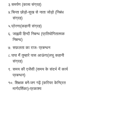
३.समर्पण (काव्य संग्रह)
४.चिन्ता छोड़ो-सुख से नाता जोड़ो (निबंध
संग्रह)
५.प्रेरणा(कहानी संग्रह)
६. जाह्नवी हिन्दी निबन्ध (प्रतियोगितात्मक
निबन्ध)
७. सफ़लता का राज- प्रबन्धन
८.पापा मैं तुम्हारे पास आऊंगा(लघु कहानी
संग्रह)
९. समय की एजेंसी (समय के संदर्भ में कार्य
प्रबन्धन)
१०. शिक्षक बनें-जग गढ़ें (करियर केन्द्रित
मार्गदर्शिका)-प्रकाश्य