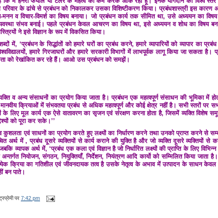
कि मैं हेनरी फेयोल या टेलर के महत्व को कम करके आँक रहा हूँ। इनके योगदान को विश्व स्तर 
 या परिवार के ढांचे से प्रबंधन को निकालकर उसका विशिष्टीकरण किया। प्रबंधशास्त्री इस कारण आ
िंतन-मनन व विचार-विमर्श का विषय बनाया। जो प्रबंधन कार्य तक सीमित था, उसे अध्ययन का विषय 
ी व्यवस्था संभव बनाई। पहले प्रबंधन केवल आचरण का विषय था, इसे अध्ययन व शोध का विषय बना
त्रियों ने इसे विज्ञान के रूप में विकसित किया।
शब्दों में, ‘प्रबंधन के सिद्धांतों को हमारे घरों का प्रबंध करने, हमारे व्यापारियों को व्यापार का प्र
विश्वविद्यालयों, हमारे गिरजाघरों और हमारे सरकारी विभागों में लाभपूर्वक लागू किया जा सकता है। प्
ता को रेखांकित कर रहे हैं। आओ उस प्रबंधन को समझें।
ँ व्यक्ति व अन्य संसाधनों का प्रयोग किया जाता है। प्रबंधन एक महत्वपूर्ण संसाधन की भूमिका में हो
नवीय क्रियाओं में संभवतया प्रबंध से अधिक महत्वपूर्ण और कोई क्षेत्र नहीं है। सभी स्तरों पर सभी
ों के लिए मूल कार्य एक ऐसे वातावरण का सृजन एवं संरक्षण करना होता है, जिसमें व्यक्ति विशेष समू
देश्यों को पूरा कर सके।’’
शलता एवं साधनों का प्रयोग करते हुए लक्ष्यों का निर्धारण करने तथा उनको प्राप्त करने से सम्बन्ध
 अर्थ में , प्रबंध दूसरे व्यक्तियों से कार्य कराने की युक्ति है और जो व्यक्ति दूसरे व्यक्तियों से क
ि व्यापक अर्थ में, ‘प्रबंध एक कला एवं विज्ञान है जो निर्धारित लक्ष्यों की प्राप्ति के लिए विभिन्न
अन्तर्गत नियोजन, संगठन, नियुक्तियाँ, निर्देशन, नियंत्रण आदि कार्यो को सम्मिलित किया जाता 
त्येक क्रिया का गतिशील एवं जीवनदायक तत्व है उसके नेतृत्व के अभाव में उत्पादन के साधन केवल
हीं बन पाते।
्रप्रेमी
पर
7:42 pm