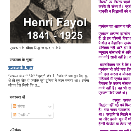
शिखरों पर निरंतर चढ़
करके ही संभव है। प्रबं
प्रकृति व सिद्धान्तों 
प्रबंधन का आशय व परि
प्रबंधन अत्यन्त प्राच
हैं, तो हम पश्चिमी विश्
फेयोल व वैज्ञानिक प्रबं
प्रबन्धन के चौदह सिद्धान्त प्रदान किये
अस्तित्व नहीं था? हम व
न्यूनतम् संसाधनों से अधि
का कोई सानी नहीं है। अ
सफ़लता के सूत्र!
वास्तविकता यह है कि का
सफ़लता के सूत्र
प्रबंधन भी कोई नया विष
को तृप्त करना व योजना
*सफल जीवन* *के* *सूत्र* ✍ 1. *जीवन* जब तुम पैदा हुए
महिलायें भी प्रबंध कला 
थे तो तुम रोए थे जबकि पूरी दुनिया ने जश्न मनाया था। अपना
विकास के कारण संसाधनो
जीवन ऐसे जियो कि त...
कार्य नहीं है। वह भी स
प्रयत्न किये जाते थे।
सदस्यता लें
वस्तुतः प्रबंधन विज्ञ
सिद्धांत नहीं गढे़ गये फ
संदेश
है। उस समय गलाकाट प्
था। प्रकृति से जितने स
टिप्पणियाँ
था और इसके मूल में थी
हेनरी फेयोल या टेलर नह
फ़ॉलोअर