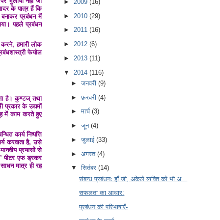
पर भुलाया नहीं जा
►
2009
(16)
दर के पात्र हैं कि
►
2010
(29)
बनाकर प्रबंधन में
या। पहले प्रबंधन
►
2011
(16)
►
2012
(6)
बंध करने, हमारी लोक
रबंधशास्त्री फेयोल
►
2013
(11)
▼
2014
(116)
►
जनवरी
(9)
►
फ़रवरी
(4)
ता है। कुण्टज् तथा
 प्रकार के उद्यमों
►
मार्च
(3)
ह में काम करते हुए
►
जून
(4)
ित कार्य निष्पत्ति
►
जुलाई
(33)
ार्य करवाता है, उसे
 मानवीय प्रयासों से
►
अगस्त
(4)
है।’ पीटर एफ ड्रकर
 साधन मात्र ही रह
▼
सितंबर
(14)
संबन्ध प्रबंधनः हाँ जी, अकेले व्यक्ति को भी अ...
सफलता का आधार:
प्रबंधन की परिभाषाएँ-