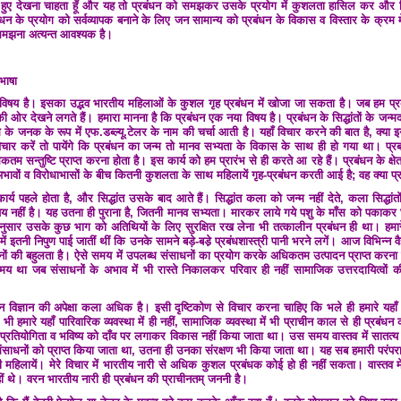
ते हुए देखना चाहता हूँ और यह तो प्रबंधन को समझकर उसके प्रयोग में कुशलता हासिल कर और
धन के प्रयोग को सर्वव्यापक बनाने के लिए जन सामान्य को प्रबंधन के विकास व विस्तार के क्रम मे
को समझना अत्यन्त आवश्यक है।
भाषा
ीन विषय है। इसका उद्भव भारतीय महिलाओं के कुशल गृह प्रबंधन में खोजा जा सकता है। जब हम प्
व की ओर देखने लगते हैं। हमारा मानना है कि प्रबंधन एक नया विषय है। प्रबंधन के सिद्धांतों के जन्मदा
ध के जनक के रूप में एफ.डब्ल्यू.टेलर के नाम की चर्चा आती है। यहाँ विचार करने की बात है, क्या इनस
िचार करें तो पायेंगे कि प्रबंधन का जन्म तो मानव सभ्यता के विकास के साथ ही हो गया था। प्रबं
कतम सन्तुष्टि प्राप्त करना होता है। इस कार्य को हम प्रारंभ से ही करते आ रहे हैं। प्रबंधन के क्षेत्र
भावों व विरोधाभासों के बीच कितनी कुशलता के साथ महिलायें गृह-प्रबंधन करती आई है; वह क्या प
र्य पहले होता है, और सिद्धांत उसके बाद आते हैं। सिद्धांत कला को जन्म नहीं देते, कला सिद्धांतो
य नहीं है। यह उतना ही पुराना है, जितनी मानव सभ्यता। मारकर लाये गये पशु के माँस को पकाकर घ
नुसार उसके कुछ भाग को अतिथियों के लिए सुरक्षित रख लेना भी तत्कालीन प्रबंधन ही था। हमारे
में इतनी निपुण पाई जातीं थीं कि उनके सामने बड़े-बडे़ प्रबंधशास्त्री पानी भरने लगें। आज विभिन्न 
ं की बहुलता है। ऐसे समय में उपलब्ध संसाधनों का प्रयोग करके अधिकतम उत्पादन प्राप्त कर
मय था जब संसाधनों के अभाव में भी रास्ते निकालकर परिवार ही नहीं सामाजिक उत्तरदायित्वों की 
ान की अपेक्षा कला अधिक है। इसी दृष्टिकोण से विचार करना चाहिए कि भले ही हमारे यहाँ प्र
िर भी हमारे यहाँ पारिवारिक व्यवस्था में ही नहीं, सामाजिक व्यवस्था में भी प्राचीन काल से ही प्रबंधन
रतियोगिता व भविष्य को दाँव पर लगाकर विकास नहीं किया जाता था। उस समय वास्तव में सातत्य
ंसाधनों को प्राप्त किया जाता था, उतना ही उनका संरक्षण भी किया जाता था। यह सब हमारी परंपराओं
 महिलायें। मेरे विचार में भारतीय नारी से अधिक कुशल प्रबंधक कोई हो ही नहीं सकता। वास्तव म
ीं थे। वरन भारतीय नारी ही प्रबंधन की प्राचीनतम् जननी है।