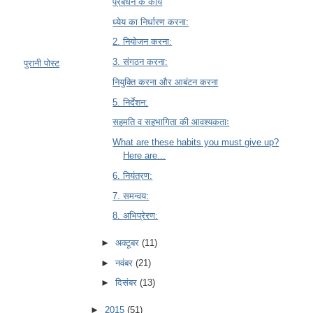
प्रबंधन के कार्य
ध्येय का निर्धारण करना:
2. नियोजन करना:
3. संगठन करना:
पुरानी पोस्ट
नियुक्ति करना और आबंटन करना
5. निर्देशन:
सहमति व सहभागिता की आवश्यकताः
What are these habits you must give up?
Here are...
6. नियंत्रण:
7. समन्वय:
8. अभिप्रेरण:
►
अक्टूबर
(11)
►
नवंबर
(21)
►
दिसंबर
(13)
►
2015
(51)