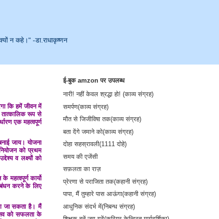
क्यों न कहे।" -डा.राधाकृष्णन
ई-बुक amzon पर उपलब्ध
नारी! नहीं केवल श्रद्धा हो! (काव्य संग्रह)
ा कि हमें जीवन में
समर्पण(काव्य संग्रह)
े तात्कालिक रूप से
मौत से जिजीविषा तक(काव्य संग्रह)
र्धारण एक महत्वपूर्ण
बता देंगे जमाने को(काव्य संग्रह)
ा बनाई जाय। योजना
दोहा सहस्रावली(1111 दोहे)
ें नियोजन को प्रथम
समय की एजेंसी
ेश्य व लक्ष्यों को
सफ़लता का राज़
े महत्वपूर्ण कार्यो
प्रेरणा से पराजिता तक(कहानी संग्रह)
्रबंधन करने के लिए
पापा, मैं तुम्हारे पास आऊंगा(कहानी संग्रह)
आधुनिक संदर्भ में(निबन्ध संग्रह)
ा जा सकता है। मैं
े मानव को सफलता के
शिक्षक बनें-जग गढ़ें(करियर केन्द्रित मार्गदर्शिका)