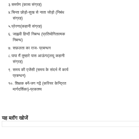
३.समर्पण (काव्य संग्रह)
४.चिन्ता छोड़ो-सुख से नाता जोड़ो (निबंध
संग्रह)
५.प्रेरणा(कहानी संग्रह)
६. जाह्नवी हिन्दी निबन्ध (प्रतियोगितात्मक
निबन्ध)
७. सफ़लता का राज- प्रबन्धन
८.पापा मैं तुम्हारे पास आऊंगा(लघु कहानी
संग्रह)
९. समय की एजेंसी (समय के संदर्भ में कार्य
प्रबन्धन)
१०. शिक्षक बनें-जग गढ़ें (करियर केन्द्रित
मार्गदर्शिका)-प्रकाश्य
यह ब्लॉग खोजें