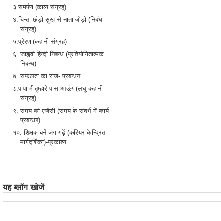
३.समर्पण (काव्य संग्रह)
४.चिन्ता छोड़ो-सुख से नाता जोड़ो (निबंध
संग्रह)
५.प्रेरणा(कहानी संग्रह)
६. जाह्नवी हिन्दी निबन्ध (प्रतियोगितात्मक
निबन्ध)
७. सफ़लता का राज- प्रबन्धन
८.पापा मैं तुम्हारे पास आऊंगा(लघु कहानी
संग्रह)
९. समय की एजेंसी (समय के संदर्भ में कार्य
प्रबन्धन)
१०. शिक्षक बनें-जग गढ़ें (करियर केन्द्रित
मार्गदर्शिका)-प्रकाश्य
यह ब्लॉग खोजें