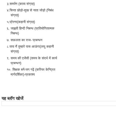
३.समर्पण (काव्य संग्रह)
४.चिन्ता छोड़ो-सुख से नाता जोड़ो (निबंध
संग्रह)
५.प्रेरणा(कहानी संग्रह)
६. जाह्नवी हिन्दी निबन्ध (प्रतियोगितात्मक
निबन्ध)
७. सफ़लता का राज- प्रबन्धन
८.पापा मैं तुम्हारे पास आऊंगा(लघु कहानी
संग्रह)
९. समय की एजेंसी (समय के संदर्भ में कार्य
प्रबन्धन)
१०. शिक्षक बनें-जग गढ़ें (करियर केन्द्रित
मार्गदर्शिका)-प्रकाश्य
यह ब्लॉग खोजें