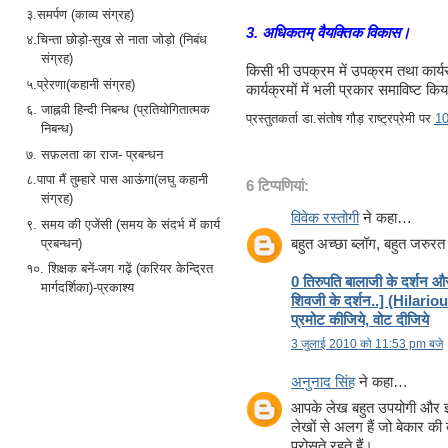
३.समर्पण (काव्य संग्रह)
3. अधिकतम् वैयक्तिक विकास।
४.चिन्ता छोड़ो-सुख से नाता जोड़ो (निबंध
संग्रह)
किसी भी उपक्रम में उपक्रम तथा कार्यरत व्
५.प्रेरणा(कहानी संग्रह)
कार्यक्रमों में भली प्रकार समाविष्ट क
६. जाह्नवी हिन्दी निबन्ध (प्रतियोगितात्मक
प्रस्तुतकर्ता
डा.संतोष गौड़ राष्ट्रप्रेमी
पर
1
निबन्ध)
७. सफ़लता का राज- प्रबन्धन
८.पापा मैं तुम्हारे पास आऊंगा(लघु कहानी
6 टिप्‍पणियां:
संग्रह)
विवेक रस्तोगी
ने कहा…
९. समय की एजेंसी (समय के संदर्भ में कार्य
बहुत अच्छा ब्लॉग, बहुत जरुरत ह
प्रबन्धन)
१०. शिक्षक बनें-जग गढ़ें (करियर केन्द्रित
0 तिरुपति बालाजी के दर्शन औ
मार्गदर्शिका)-प्रकाश्य
शिवजी के दर्शन..] (Hilario
प्रमोट कीजिये, वोट दीजिये
3 जुलाई 2010 को 11:53 pm बजे
अनुनाद सिंह
ने कहा…
आपके लेख बहुत उपयोगी और ज्ञ
लेखों से अलग हैं जो बेकार क
परोसते रहते हैं।