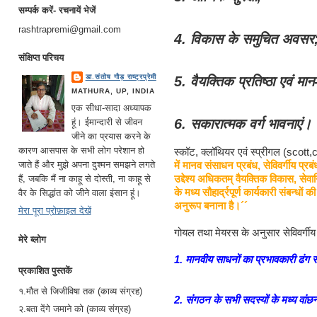
सम्पर्क करें- रचनायें भेजें
rashtrapremi@gmail.com
4. विकास के समुचित अवसर
संक्षिप्त परिचय
डा.संतोष गौड़ राष्ट्रप्रेमी
5. वैयक्तिक प्रतिष्ठा एवं मा
MATHURA, UP, INDIA
एक सीधा-सादा अध्यापक
6. सकारात्मक वर्ग भावनाएं।
हूं। ईमान्दारी से जीवन
जीने का प्रयास करने के
कारण आसपास के सभी लोग परेशान हो
स्कॉट, क्लॉथियर एवं स्प्रीगल (scott
में मानव संसाधन प्रबंध, सेविवर्गीय प्र
जाते हैं और मुझे अपना दुश्मन समझने लगते
उद्देश्य अधिकतम् वैयक्तिक विकास, सेवानिय
हैं, जबकि मैं ना काहू से दोस्ती, ना काहू से
के मध्य सौहार्द्रपूर्ण कार्यकारी संबन्धो
वैर के सिद्धांत को जीने वाला इंसान हूं।
अनुरूप बनाना है।´´
मेरा पूरा प्रोफ़ाइल देखें
गोयल तथा मेयरस के अनुसार सेविवर्गीय प्
मेरे ब्लोग
1. मानवीय साधनों का प्रभावकारी ढंग 
प्रकाशित पुस्तकें
१.मौत से जिजीविषा तक (काव्य संग्रह)
2. संगठन के सभी सदस्यों के मध्य वांछन
२.बता देंगे जमाने को (काव्य संग्रह)