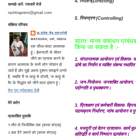
4. निर्देशन(Directing)
सम्पर्क करें- रचनायें भेजें
rashtrapremi@gmail.com
5. नियन्त्रण (Controlling)
संक्षिप्त परिचय
डा.संतोष गौड़ राष्ट्रप्रेमी
MATHURA, UP, INDIA
सारत: मानव संसाधन प्रबंधक क
किया जा सकता है :-
एक सीधा-सादा अध्यापक
हूं। ईमान्दारी से जीवन
जीने का प्रयास करने के
1. संगठनात्मक आयोजन एवं विकास- सं
ढांचे का निर्माण व व्यक्ति संबन्ध स्थाप
कारण आसपास के सभी लोग परेशान हो
जाते हैं और मुझे अपना दुश्मन समझने लगते
हैं, जबकि मैं ना काहू से दोस्ती, ना काहू से
2. जन-नियोजन- जनशक्ति आयोजन, भर्ती
वैर के सिद्धांत को जीने वाला इंसान हूं।
पदोन्नति व पृथक्करण।
मेरा पूरा प्रोफ़ाइल देखें
मेरे ब्लोग
3. प्रिशक्षण एवं कर्मचारी विकास- क्रि
पाठयक्रम निर्धारण, जांच आयोजन व 
प्रकाशित पुस्तकें
१.मौत से जिजीविषा तक (काव्य संग्रह)
4. मजदूरी एवं वेतन प्रशासन- कार्य मूल
२.बता देंगे जमाने को (काव्य संग्रह)
क्षतिपूर्ति व कार्य निष्पदन मूल्यांकन।