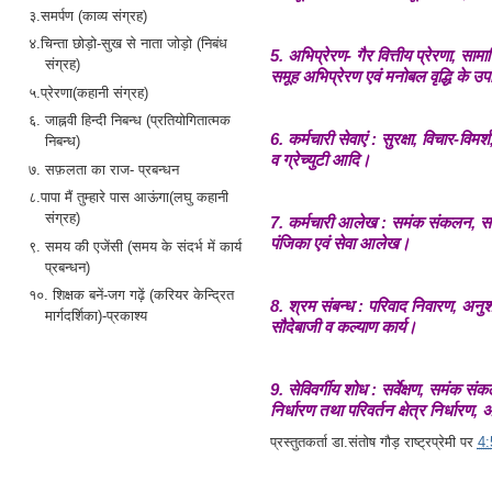
३.समर्पण (काव्य संग्रह)
४.चिन्ता छोड़ो-सुख से नाता जोड़ो (निबंध
5. अभिप्रेरण- गैर वित्तीय प्रेरणा, सा
संग्रह)
समूह अभिप्रेरण एवं मनोबल वृद्धि के उ
५.प्रेरणा(कहानी संग्रह)
६. जाह्नवी हिन्दी निबन्ध (प्रतियोगितात्मक
6. कर्मचारी सेवाएं : सुरक्षा, विचार-वि
निबन्ध)
व ग्रेच्युटी आदि।
७. सफ़लता का राज- प्रबन्धन
८.पापा मैं तुम्हारे पास आऊंगा(लघु कहानी
संग्रह)
7. कर्मचारी आलेख : समंक संकलन, समंक
पंजिका एवं सेवा आलेख।
९. समय की एजेंसी (समय के संदर्भ में कार्य
प्रबन्धन)
१०. शिक्षक बनें-जग गढ़ें (करियर केन्द्रित
8. श्रम संबन्ध : परिवाद निवारण, अनु
मार्गदर्शिका)-प्रकाश्य
सौदेबाजी व कल्याण कार्य।
9. सेविवर्गीय शोध : सर्वेक्षण, समंक सं
निर्धारण तथा परिवर्तन क्षेत्र निर्धार
प्रस्तुतकर्ता
डा.संतोष गौड़ राष्ट्रप्रेमी
पर
4