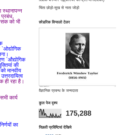
चिंता छोड़ो-सुख से नाता जोड़ो
ा स्थानापन्न
 प्रबंध,
शासक को भी
फ़्रेडरिक विन्सलो टेलर
धक
 `ओद्योगिक
 लगा।
कारण `औद्योगिक
्तियां की
 को मानवीय
उत्तरदायित्व
क ही रहा है।
वैज्ञानिक प्रबन्ध के जन्मदाता
सभी कार्य
कुल पेज दृश्य
175,288
िर्णयों का
पिछली प्रविष्टियां देखिये