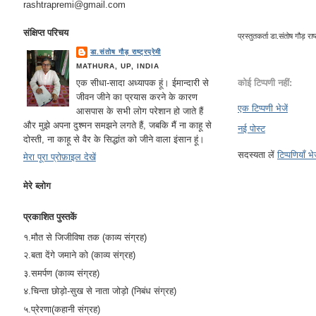
rashtrapremi@gmail.com
संक्षिप्त परिचय
प्रस्तुतकर्ता
डा.संतोष गौड़ राष्ट
डा.संतोष गौड़ राष्ट्रप्रेमी
MATHURA, UP, INDIA
कोई टिप्पणी नहीं:
एक सीधा-सादा अध्यापक हूं। ईमान्दारी से
जीवन जीने का प्रयास करने के कारण
एक टिप्पणी भेजें
आसपास के सभी लोग परेशान हो जाते हैं
और मुझे अपना दुश्मन समझने लगते हैं, जबकि मैं ना काहू से
नई पोस्ट
दोस्ती, ना काहू से वैर के सिद्धांत को जीने वाला इंसान हूं।
सदस्यता लें
टिप्पणियाँ भ
मेरा पूरा प्रोफ़ाइल देखें
मेरे ब्लोग
प्रकाशित पुस्तकें
१.मौत से जिजीविषा तक (काव्य संग्रह)
२.बता देंगे जमाने को (काव्य संग्रह)
३.समर्पण (काव्य संग्रह)
४.चिन्ता छोड़ो-सुख से नाता जोड़ो (निबंध संग्रह)
५.प्रेरणा(कहानी संग्रह)