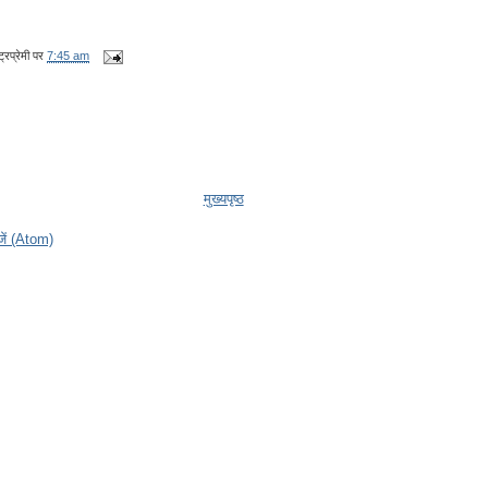
्रप्रेमी
पर
7:45 am
मुख्यपृष्ठ
ेजें (Atom)