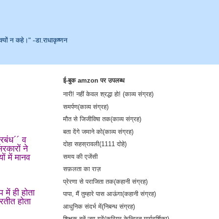
क्यों न कहे।" -डा.राधाकृष्णन
ई-बुक amzon पर उपलब्ध
नारी! नहीं केवल श्रद्धा हो! (काव्य संग्रह)
समर्पण(काव्य संग्रह)
मौत से जिजीविषा तक(काव्य संग्रह)
बता देंगे जमाने को(काव्य संग्रह)
्रबंध´´ व
दोहा सहस्रावली(1111 दोहे)
रकारों ने
ं में मानव
समय की एजेंसी
सफ़लता का राज़
प्रेरणा से पराजिता तक(कहानी संग्रह)
 में ही होता
पापा, मैं तुम्हारे पास आऊंगा(कहानी संग्रह)
प्रतीत होता
आधुनिक संदर्भ में(निबन्ध संग्रह)
शिक्षक बनें-जग गढ़ें(करियर केन्द्रित मार्गदर्शिका)