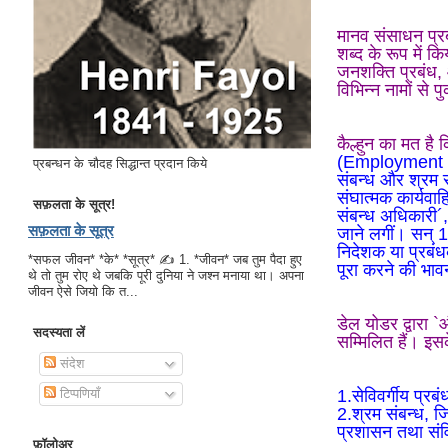
मानव संसाधन प्रबं
शब्द के रूप में कि
जनशक्ति प्रबंध, 
विभिन्न नामों से 
कैल्हुन का मत है 
(Employment Man
प्रबन्धन के चौदह सिद्धान्त प्रदान किये
संबन्ध और श्रम 
संघात्मक कार्यवाह
सफ़लता के सूत्र!
संबन्ध अधिकारी´
सफ़लता के सूत्र
जाने लगीं। सन् 
निदेशक या प्रबंध
*सफल जीवन* *के* *सूत्र* ✍ 1. *जीवन* जब तुम पैदा हुए
पूरा करने की भा
थे तो तुम रोए थे जबकि पूरी दुनिया ने जश्न मनाया था। अपना
जीवन ऐसे जियो कि त...
डेल योडर द्वारा `
सदस्यता लें
सम्मिलित हैं। इसक
संदेश
1.सेविवर्गीय प्रब
टिप्पणियाँ
2.श्रम संबन्ध, जि
प्रशासन तथा संवि
फ़ॉलोअर