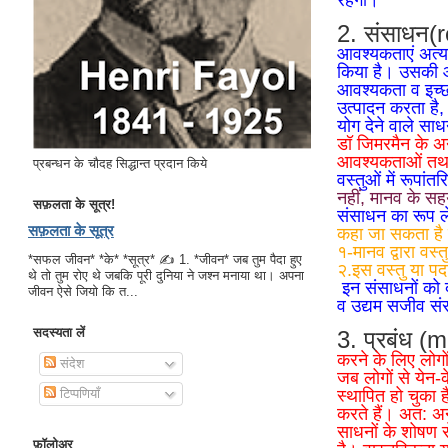
2. संसाधन(
आवश्यकताएं अत्य
किया है। उसकी आव
आवश्यकता व इच्छा
उत्पादन करता है,
योग देने वाले सा
डॉ जिमरमैन के अनु
आवश्यकताओं तथा स
प्रबन्धन के चौदह सिद्धान्त प्रदान किये
वस्तुओं में रूपा
नहीं
,
मानव के
सह
सफ़लता के सूत्र!
संसाधन का रूप ले
सफ़लता के सूत्र
कहा जा सकता है 
१-मानव द्वारा वस्
*सफल जीवन* *के* *सूत्र* ✍ 1. *जीवन* जब तुम पैदा हुए
२.इस वस्तु या पद
थे तो तुम रोए थे जबकि पूरी दुनिया ने जश्न मनाया था। अपना
इन संसाधनों को द
जीवन ऐसे जियो कि त...
व उद्यम सजीव संस
सदस्यता लें
3. प्रबंध 
करने के लिए लोगो
संदेश
जब लोगों से येन-
स्थापित हो चुका 
टिप्पणियाँ
करते हैं। अत: अन
साधनों के शोषण स
फ़ॉलोअर