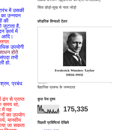
चिंता छोड़ो-सुख से नाता जोड़ो
ारंभ में उसकी
र का उन्नयन
ओं की
फ़्रेडरिक विन्सलो टेलर
 जुटाता है,
 कार्य में
यम आदि।
्तिगत
 अधिक उपयोगी
साधन होते
संपदा तभी
ली हो.
श्रम, प्रबंध
वैज्ञानिक प्रबन्ध के जन्मदाता
ण ढंग से प्राप्त
कुल पेज दृश्य
एक समय था,
175,335
 में यह
धनों का उपयोग
र्य, मानवीय
पिछली प्रविष्टियां देखिये
कराया जा सकता