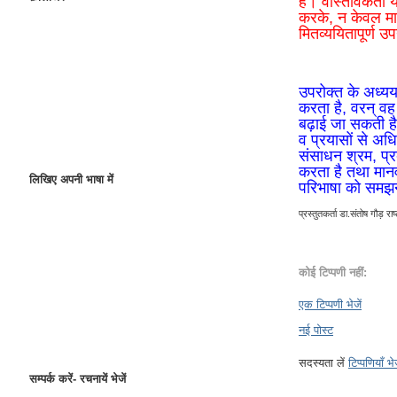
है। वास्तविकता य
करके, न केवल मान
मितव्ययितापूर्ण 
उपरोक्त के अध्ययन
करता है, वरन् वह 
बढ़ाई जा सकती है,
व प्रयासों से अध
संसाधन श्रम, प्र
करता है तथा मानव
लिखिए अपनी भाषा में
परिभाषा को समझन
प्रस्तुतकर्ता
डा.संतोष गौड़ राष्ट
कोई टिप्पणी नहीं:
एक टिप्पणी भेजें
नई पोस्ट
सदस्यता लें
टिप्पणियाँ भ
सम्पर्क करें- रचनायें भेजें