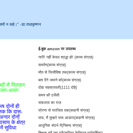
क्यों न कहे।" -डा.राधाकृष्णन
ई-बुक amzon पर उपलब्ध
नारी! नहीं केवल श्रद्धा हो! (काव्य संग्रह)
समर्पण(काव्य संग्रह)
मौत से जिजीविषा तक(काव्य संग्रह)
बता देंगे जमाने को(काव्य संग्रह)
्दों से मिलकर
दोहा सहस्रावली(1111 दोहे)
के अलग-अलग
समय की एजेंसी
सफ़लता का राज़
ष दोनों ही
प्रेरणा से पराजिता तक(कहानी संग्रह)
ं तक कि दास-
न्दर दोनों
पापा, मैं तुम्हारे पास आऊंगा(कहानी संग्रह)
साय के क्षेत्र
आधुनिक संदर्भ में(निबन्ध संग्रह)
ें सुविधा
शिक्षक बनें-जग गढ़ें(करियर केन्द्रित मार्गदर्शिका)