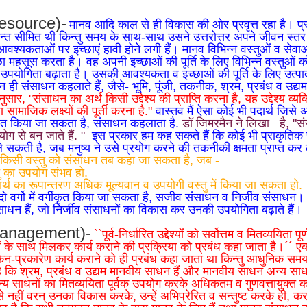
resource)-
मानव आदि काल से ही विकास की ओर प्रवृत्त रहा है। प्र
न्त सीमित थी किन्तु समय के साथ-साथ उसने उत्तरोत्तर अपने जीवन स्त
श्यकताओं पर इच्छाएं हावी होने लगी हैं। मानव विभिन्न वस्तुओं व सेवा
 महसूस करता है। वह अपनी इच्छाओं की पूर्ति के लिए विभिन्न वस्तुओं को
 उपयोगिता बढ़ाता है। उसकी आवश्यकता व इच्छाओं की पूर्ति के लिए उत्पादन
धन ही संसाधन कहलाते हैं, जैसे- भूमि, पूंजी, तकनीक, श्रम, प्रबंध व उद्
सार, "संसाधन का अर्थ किसी उद्देश्य की प्राप्ति करना है, यह उद्देश्य व्यक
ामाजिक लक्ष्यों की पूर्ती करना है."
वास्तव मैं ऐसा कोई भी पदार्थ जिसे
ंतरित किया जा सकता है, संसाधन कहलाता है.
डॉ जिमरमैन ने
लिखा है, "सं
योग से बन
जाते हैं.
"
इस प्रकार हम कह सकते हैं कि कोई भी प्राकृतिक 
 सकती है, जब मनुष्य ने उसे प्रयोग करने की तकनीकी क्षमता प्राप्त कर 
किसी वस्तु को संसाधन तब कहा जा सकता है, जब -
तु का उपयोग संभव हो.
ार्थ का रूपान्तरण अधिक मूल्यवान व उपयोगी वस्तु में किया जा सकता हो.
ो वर्गो में वर्गीकृत किया जा सकता है, सजीव संसाधन व निर्जीव संसाधन। 
ाधन हैं, जो निर्जीव संसाधनों का विकास कर उनकी उपयोगिता बढ़ाते हैं।
(management)-
``पूर्व-निर्धारित उद्देश्यों को सर्वोत्तम व मितव्ययिता पूर्
ं के साथ मिलकर कार्य कराने की प्रक्रिया को प्रबंध कहा जाता है।´´ 
केन-प्रकारेण कार्य कराने को ही प्रबंध कहा जाता था किन्तु आधुनिक समय
है कि श्रम, प्रबंध व उद्यम मानवीय साधन हैं और मानवीय साधन अन्य सा
्य साधनों का मितव्ययिता पूर्वक उपयोग करके अधिकतम व गुणवत्तायुक्त का
े नहीं वरन् उनका विकास करके, उन्हें अभिप्रेरित व सन्तुष्ट करके ही, 