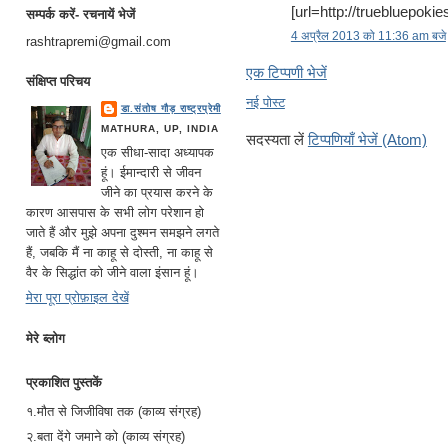
[url=http://truebluepokie
सम्पर्क करें- रचनायें भेजें
4 अप्रैल 2013 को 11:36 am बजे
rashtrapremi@gmail.com
एक टिप्पणी भेजें
संक्षिप्त परिचय
नई पोस्ट
डा.संतोष गौड़ राष्ट्रप्रेमी
MATHURA, UP, INDIA
सदस्यता लें
टिप्पणियाँ भेजें (Atom)
एक सीधा-सादा अध्यापक
हूं। ईमान्दारी से जीवन
जीने का प्रयास करने के
कारण आसपास के सभी लोग परेशान हो
जाते हैं और मुझे अपना दुश्मन समझने लगते
हैं, जबकि मैं ना काहू से दोस्ती, ना काहू से
वैर के सिद्धांत को जीने वाला इंसान हूं।
मेरा पूरा प्रोफ़ाइल देखें
मेरे ब्लोग
प्रकाशित पुस्तकें
१.मौत से जिजीविषा तक (काव्य संग्रह)
२.बता देंगे जमाने को (काव्य संग्रह)