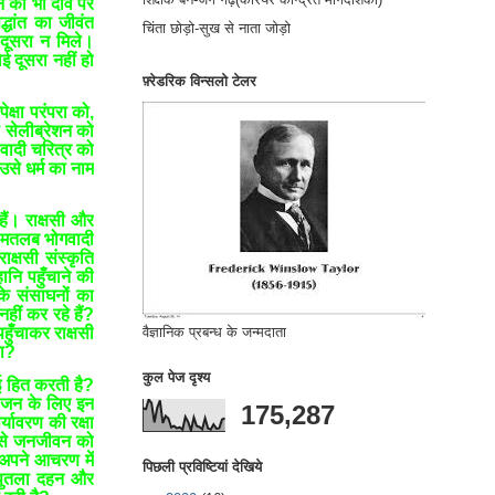
ीवन को भी दाव पर
्धांत का जीवंत
चिंता छोड़ो-सुख से नाता जोड़ो
दूसरा न मिले।
ोई दूसरा नहीं हो
फ़्रेडरिक विन्सलो टेलर
्षा परंपरा को,
षा सेलीब्रेशन को
थवादी चरित्र को
उसे धर्म का नाम
ैं। राक्षसी और
ति मतलब भोगवादी
ाक्षसी संस्कृति
ानि पहुँचाने की
के संसाघनों का
हीं कर रहे हैं?
वैज्ञानिक प्रबन्ध के जन्मदाता
हुँचाकर राक्षसी
 का?
कुल पेज दृश्य
ई हित करती है?
्य जन के लिए इन
175,287
र्यावरण की रक्षा
ं से जनजीवन को
 अपने आचरण में
पिछली प्रविष्टियां देखिये
 पुतला दहन और