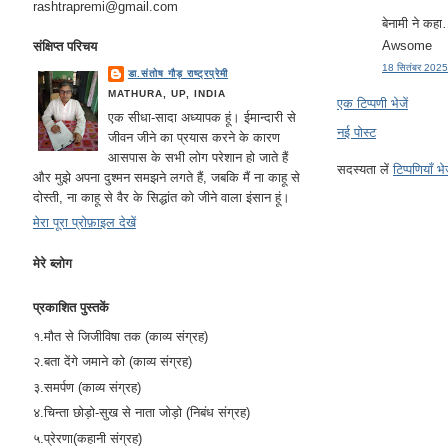
rashtrapremi@gmail.com
बेनामी ने कह
Awsome
संक्षिप्त परिचय
18 सितंबर 2025
डा.संतोष गौड़ राष्ट्रप्रेमी
MATHURA, UP, INDIA
एक टिप्पणी भेजें
एक सीधा-सादा अध्यापक हूं। ईमान्दारी से
नई पोस्ट
जीवन जीने का प्रयास करने के कारण
आसपास के सभी लोग परेशान हो जाते हैं
सदस्यता लें
टिप्पणियाँ भ
और मुझे अपना दुश्मन समझने लगते हैं, जबकि मैं ना काहू से
दोस्ती, ना काहू से वैर के सिद्धांत को जीने वाला इंसान हूं।
मेरा पूरा प्रोफ़ाइल देखें
मेरे ब्लोग
प्रकाशित पुस्तकें
१.मौत से जिजीविषा तक (काव्य संग्रह)
२.बता देंगे जमाने को (काव्य संग्रह)
३.समर्पण (काव्य संग्रह)
४.चिन्ता छोड़ो-सुख से नाता जोड़ो (निबंध संग्रह)
५.प्रेरणा(कहानी संग्रह)