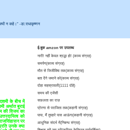
क्यों न कहे।" -डा.राधाकृष्णन
ई-बुक amzon पर उपलब्ध
नारी! नहीं केवल श्रद्धा हो! (काव्य संग्रह)
समर्पण(काव्य संग्रह)
मौत से जिजीविषा तक(काव्य संग्रह)
बता देंगे जमाने को(काव्य संग्रह)
दोहा सहस्रावली(1111 दोहे)
समय की एजेंसी
सफ़लता का राज़
शमी के बीच में
मी अर्थात बुराई
प्रेरणा से पराजिता तक(कहानी संग्रह)
 राम की विजय का
पापा, मैं तुम्हारे पास आऊंगा(कहानी संग्रह)
त्तरदायित्व को
े राजसिंहासन पर
आधुनिक संदर्भ में(निबन्ध संग्रह)
प्रति उनके क्या
शिक्षक बनें-जग गढ़ें(करियर केन्द्रित मार्गदर्शिका)