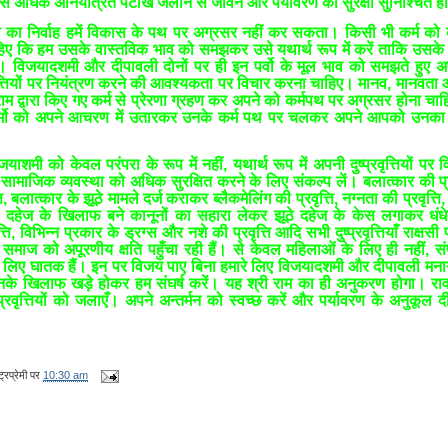
 अधिक अनियंत्रित पटाखे जलाने से जीवन और पर्यावरण की सुरक्षा सुनिश्चित हो
 का निर्वाह हमें विकास के पथ पर अग्रसर नहीं कर सकता। किसी भी कर्म को कर
िए कि हम उसके वास्तविक भाव को समझकर उसे यथार्थ रूप में करें ताकि उसके य
ं। विजयादशमी और दीपावली दोनों पर ही इन पर्वो के मूल भाव को समझते हुए अ
वृत्तियों पर नियंत्रण करने की आवश्यकता पर विचार करना चाहिए। मानव, मानवता 
 राम द्वारा किए गए कर्म से प्रेरणा ग्रहण कर अपने को कर्मपथ पर अग्रसर होना चाह
कर्मो को अपने आचरण में उतारकर उनके कर्म पथ पर चलकर अपने आपको उनका 
शमी को केवल परंपरा के रूप में नहीं, यथार्थ रूप में अपनी दुष्प्रवृत्तियों पर 
ामाजिक व्यवस्था को अधिक सुरक्षित करने के लिए संकल्प लें। बलात्कार की प्रव
ति, बलात्कार के झूठे मामले दर्ज कराकर ब्लैकमेलिंग की प्रवृत्ति, नग्नता की प्रवृत्
्ति, दहेज के खिलाफ बने कानूनों का सहारा लेकर झूठे दहेज के केस लगाकर धं
्ति, विभिन्न प्रकार के ड्रग्स और नशे की प्रवृत्ति आदि सभी दुष्प्रवृत्तियाँ राक्षसी प्र
 समाज को अपूरणीय क्षति पहुँचा रही हैं। से केवल महिलाओं के लिए ही नहीं, सं
ा के लिए घातक हैं। इन पर विजय पाए बिना हमारे लिए विजयादशमी और दीपावली मना
इनके खिलाफ खड़े होकर हम संघर्ष करें। यह श्री राम का ही अनुकरण होगा। र
प्रवृत्तियों को जलाएँ। अपने अन्तर्मन को स्वच्छ करें और पर्यावरण के अनुकूल
्रप्रेमी
पर
10:30 am