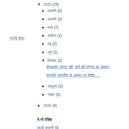
▼
2025
(23)
►
जनवरी
(5)
►
फ़रवरी
(2)
►
मार्च
(7)
►
अप्रैल
(1)
पुरानी पोस्ट
►
मई
(2)
►
जून
(1)
▼
सितंबर
(2)
दीपावली! परंपरा नहीं, कर्म की प्रेरणा का अवसर
शारदीय नवरात्रि के अवसर पर विशेष- ...
►
अक्टूबर
(2)
►
नवंबर
(1)
►
2026
(4)
ये भी देखिए
आओ कहानी पढें