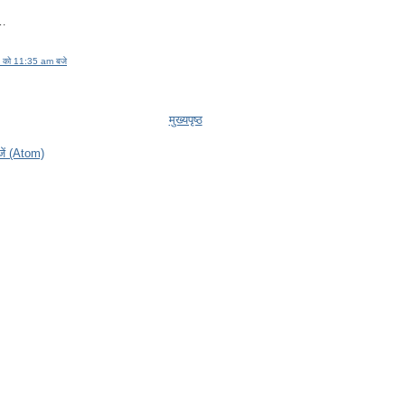
ा…
 को 11:35 am बजे
मुख्यपृष्ठ
ेजें (Atom)