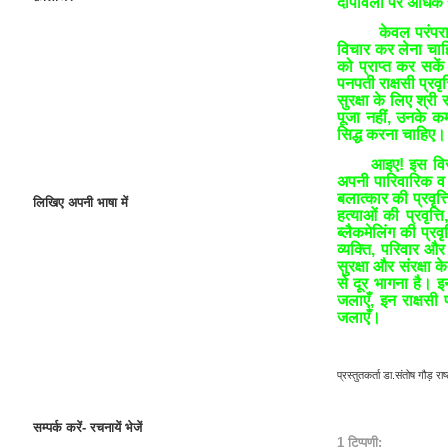
दीपावली पर अधिक से
केवल परंपरा
विचार कर लेना चाह
को प्राप्त कर सके
पनपती राक्षसी प्र
सुरक्षा के लिए श्री
पूजा नहीं, उनके 
सिद्ध करना चाहिए।
आइए! इस विजया
अपनी पारिवारिक व स
बलात्कार की प्रवृत्
लिखिए अपनी भाषा में
हत्याओं की प्रवृत
ब्लैकमेलिंग की प्रवृत
व्यक्ति, परिवार और
सुरक्षा और संरक्ष
से दूर भागना है। 
जलाएँ, इन राक्षसी 
जलाएँ।
प्रस्तुतकर्ता
डा.संतोष गौड़ राष्ट
सम्पर्क करें- रचनायें भेजें
1 टिप्पणी: