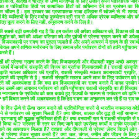
ें संस्कारों, आदर्शो व चरित्र के उच्च मानदण्डों के लिए उन्होंने अपने पारिवारिक ज
गत व पारिवारिक हितों पर सामाजिक हितों को अधिमान देने का प्रबंधन का सिद
का जीवन है। इस प्रकार का प्रजापालक राजा इतिहास में खोजने से भी शायद 
बैठे व्यक्तियों के लिए मर्यादा पुरुषोत्तम श्री राम से अधिक प्रेरक व्यक्तित्व और क
्र पूजा करने के लिए नहीं, अनुकरण करने के लिए है।
की सबसे बड़ी कमजोरी यह है कि हम कर्तव्य की अपेक्षा अधिकार को, विकास की अपेक
सिद्धांत को, कर्म की अपेक्षा परिणाम को और पूर्वजों से प्रेरणा ग्रहण करने की अपेक्
ं। विजयादशमी पर रावण का पुतला जलाते हैं और अपने आचरण में रावण के ही स्वार्
 केवल अपने क्षणिक मनोरंजन के लिए समाज और पर्यावरण दोनों को हानि पहुँचाकर 
करते हैं।
र्शो की प्रेरणा ग्रहण करने के लिए विजयादशमी और दीपावली बहुत अच्छे अवसर ह
 संघर्ष में मानवीय संस्कृति की विजय का प्रतीक विजयादशमी है। राक्षसी संस्कृ
संस्कृति मतलब अधिकार की प्रवृत्ति, राक्षसी संस्कृति मतलब अवसरवादी प्रवृत्ति, र
खाते की प्रवृत्ति से है। राक्षसी संस्कृति मतलब अपने लाभ के लिए पर्यावरण को ह
करने की आवश्यकता है कि क्या हम विजयादशमी पर रावण बनाने में मानव प्रयोग 
 उसमें आग लगाकर पर्यावरण को हानि पहुँचाकर राक्षसी संस्कृति का ही विस्तार न
न्यायालय के प्रतिबंध को धता बताते हुए पटाखों के माध्यम से पर्यावरण को हानि प
हैं? हमें विचार करने की आवश्यकता है कि हम रावण का अनुकरण कर रहे हैं या राम
 के दिन ऊँचे से ऊँचा रावण बनाने की प्रतियोगिता करने से भारतीय जनमानस को
ने से पर्यावरण को सुरक्षा मिलती है? क्या बीमार, बालक और वृद्ध ही नहीं सामान
प्राणवायु की शुद्धता सुनिश्चित होती है? क्या वनवासी राम ने राक्षसी संस्कृति से प
हीं किया था? सरकार के स्तर पर किए जाने वाले उपरोक्त कार्यो व उनके प्रभावो
नाने का आश्वासन मिलता है? दशहरा और दीपावली से प्रेरणा लेकर कितने लोग
्र से प्रेरणा लेकर सुधार करते हैं? क्या जल, जंगल, जमीन और जीवन के लिए