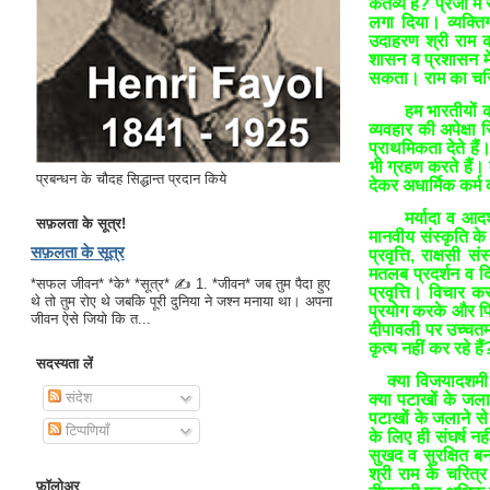
कर्तव्य है? प्रजा म
लगा दिया। व्यक्ति
उदाहरण श्री राम 
शासन व प्रशासन में 
सकता। राम का चरित
हम भारतीयों 
व्यवहार की अपेक्षा 
प्राथमिकता देते है
भी ग्रहण करते हैं।
प्रबन्धन के चौदह सिद्धान्त प्रदान किये
देकर अधार्मिक कर्म 
मर्यादा व आद
सफ़लता के सूत्र!
मानवीय संस्कृति के
सफ़लता के सूत्र
प्रवृत्ति, राक्षसी 
मतलब प्रदर्शन व दि
*सफल जीवन* *के* *सूत्र* ✍ 1. *जीवन* जब तुम पैदा हुए
प्रवृत्ति। विचार 
थे तो तुम रोए थे जबकि पूरी दुनिया ने जश्न मनाया था। अपना
प्रयोग करके और फिर
जीवन ऐसे जियो कि त...
दीपावली पर उच्चतम 
कृत्य नहीं कर रहे 
सदस्यता लें
क्या विजयादशमी
संदेश
क्या पटाखों के जला
पटाखों के जलाने से 
टिप्पणियाँ
के लिए ही संघर्ष न
सुखद व सुरक्षित ब
श्री राम के चरित
फ़ॉलोअर