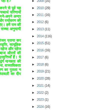
 रही है?
►
2009
(16)
ने से पूर्व यह
►
2010
(29)
थार्थ परिणामों
►
2011
(16)
पने-अपने अन्दर
और पर्यावरण की
►
2012
(6)
िए। हमें राम की
सच्चा अनुयायी
►
2013
(11)
►
2014
(116)
विजय प्राप्त कर
►
2015
(51)
ृत्ति, सामूहिक
ति, दहेज और दहेज
►
2016
(16)
धेबाज औरतों की
वृत्तियाँ हैं। ये
►
2017
(6)
पूर्ण मानवता की
►
2018
(6)
ना, वास्तविकता
ावण का पुतला न
►
2019
(21)
 दीपावली का दीप
►
2020
(28)
►
2021
(14)
►
2022
(2)
►
2023
(1)
►
2024
(16)