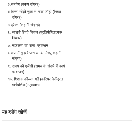
३.समर्पण (काव्य संग्रह)
४.चिन्ता छोड़ो-सुख से नाता जोड़ो (निबंध
संग्रह)
५.प्रेरणा(कहानी संग्रह)
६. जाह्नवी हिन्दी निबन्ध (प्रतियोगितात्मक
निबन्ध)
७. सफ़लता का राज- प्रबन्धन
८.पापा मैं तुम्हारे पास आऊंगा(लघु कहानी
संग्रह)
९. समय की एजेंसी (समय के संदर्भ में कार्य
प्रबन्धन)
१०. शिक्षक बनें-जग गढ़ें (करियर केन्द्रित
मार्गदर्शिका)-प्रकाश्य
यह ब्लॉग खोजें