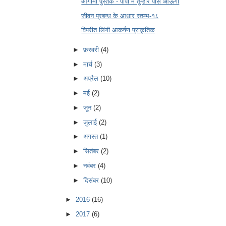
आगामी पुस्तक - पापा मैं तुम्हारे पास आऊँगा
जीवन प्रबन्ध के आधार स्तम्भ-१८
विपरीत लिंगी आकर्षण प्राकृतिक
►
फ़रवरी
(4)
►
मार्च
(3)
►
अप्रैल
(10)
►
मई
(2)
►
जून
(2)
►
जुलाई
(2)
►
अगस्त
(1)
►
सितंबर
(2)
►
नवंबर
(4)
►
दिसंबर
(10)
►
2016
(16)
►
2017
(6)