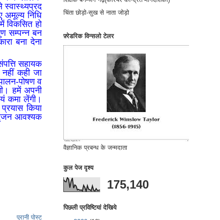
स्वास्थ्यप्रद
चिंता छोड़ो-सुख से नाता जोड़ो
ए अमूल्य निधि
 में विकसित हो
ुण सम्पन्न बन
फ़्रेडरिक विन्सलो टेलर
कारा बना देना
 संपत्ति सहायक
ा नहीं कही जा
क पालन-पोषण व
गी। हमें अपनी
वयं कमा लेंगी।
ा प्रयास किया
ा सृजन आवश्यक
वैज्ञानिक प्रबन्ध के जन्मदाता
कुल पेज दृश्य
175,140
पिछली प्रविष्टियां देखिये
पुरानी पोस्ट