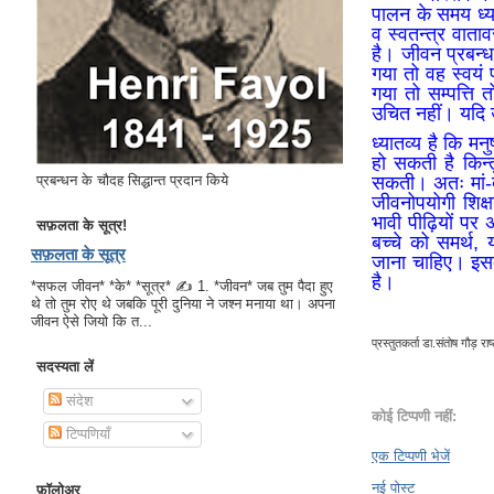
पालन के समय ध्य
व स्वतन्त्र वाता
है। जीवन प्रबन्ध 
गया तो वह स्वयं 
गया तो सम्पत्ति 
उचित नहीं। यदि उ
ध्यातव्य है कि मन
हो सकती है किन्त
प्रबन्धन के चौदह सिद्धान्त प्रदान किये
सकती। अतः मां-बा
जीवनोपयोगी शिक्ष
भावी पीढ़ियों पर 
सफ़लता के सूत्र!
बच्चे को समर्थ, 
सफ़लता के सूत्र
जाना चाहिए। इसके
है।
*सफल जीवन* *के* *सूत्र* ✍ 1. *जीवन* जब तुम पैदा हुए
थे तो तुम रोए थे जबकि पूरी दुनिया ने जश्न मनाया था। अपना
जीवन ऐसे जियो कि त...
प्रस्तुतकर्ता
डा.संतोष गौड़ राष्ट
सदस्यता लें
संदेश
कोई टिप्पणी नहीं:
टिप्पणियाँ
एक टिप्पणी भेजें
नई पोस्ट
फ़ॉलोअर