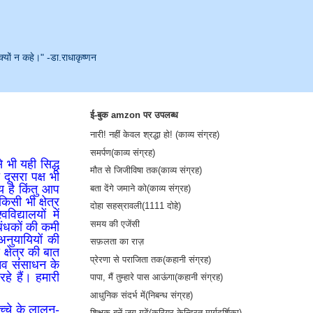
क्यों न कहे।" -डा.राधाकृष्णन
ई-बुक amzon पर उपलब्ध
नारी! नहीं केवल श्रद्धा हो! (काव्य संग्रह)
समर्पण(काव्य संग्रह)
से भी यही सिद्ध
मौत से जिजीविषा तक(काव्य संग्रह)
दूसरा पक्ष भी
 है किंतु आप
बता देंगे जमाने को(काव्य संग्रह)
सी भी क्षेत्र
दोहा सहस्रावली(1111 दोहे)
विद्यालयों में
समय की एजेंसी
रबंधकों की कमी
अनुयायियों की
सफ़लता का राज़
्षेत्र की बात
प्रेरणा से पराजिता तक(कहानी संग्रह)
ानव संसाधन के
रहे हैं। हमारी
पापा, मैं तुम्हारे पास आऊंगा(कहानी संग्रह)
आधुनिक संदर्भ में(निबन्ध संग्रह)
्चे के लालन-
शिक्षक बनें-जग गढ़ें(करियर केन्द्रित मार्गदर्शिका)