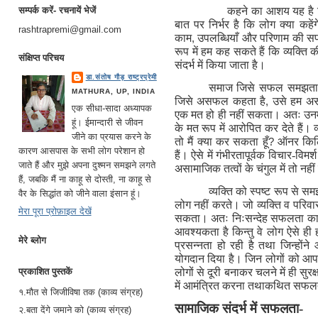
सम्पर्क करें- रचनायें भेजें
कहने का आशय यह है क
बात पर निर्भर है कि लोग क्या कहेंग
rashtrapremi@gmail.com
काम
,
उपलब्धियाँ और परिणाम की सफल
रूप में हम कह सकते हैं कि व्य
संक्षिप्त परिचय
संदर्भ में किया जाता है।
डा.संतोष गौड़ राष्ट्रप्रेमी
समाज जिसे सफल समझता 
MATHURA, UP, INDIA
जिसे असफल कहता है
,
उसे हम अस
एक सीधा-सादा अध्यापक
एक मत हो ही नहीं सकता। अतः उनमे
हूं। ईमान्दारी से जीवन
के मत रूप में आरोपित कर देते हैं। व
जीने का प्रयास करने के
तो मैं क्या कर सकता हूँ
?
ऑनर किलि
कारण आसपास के सभी लोग परेशान हो
हैं। ऐसे में गंभीरतापूर्वक विचार-व
जाते हैं और मुझे अपना दुश्मन समझने लगते
असामाजिक तत्वों के चंगुल में तो नहीं 
हैं, जबकि मैं ना काहू से दोस्ती, ना काहू से
व्यक्ति को स्पष्ट रूप से
वैर के सिद्धांत को जीने वाला इंसान हूं।
लोग नहीं करते। जो व्यक्ति व परिवार क
मेरा पूरा प्रोफ़ाइल देखें
सकता। अतः निःसन्देह सफलता का ज
आवश्यकता है किन्तु वे लोग ऐसे ह
मेरे ब्लोग
प्रसन्नता हो रही है तथा जिन्होंने 
योगदान दिया है। जिन लोगों को आपक
लोगों से दूरी बनाकर चलने में ही सुरक
प्रकाशित पुस्तकें
में आमंत्रित करना तथाकथित सफल
१.मौत से जिजीविषा तक (काव्य संग्रह)
सामाजिक संदर्भ में सफलता-
२.बता देंगे जमाने को (काव्य संग्रह)