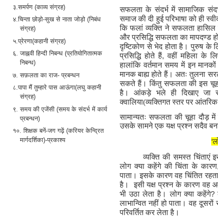
३.समर्पण (काव्य संग्रह)
सफलता के संदर्भ में सामाजिक संदर
समाज की दी हुई परिभाषा को ही स्व
४.चिन्ता छोड़ो-सुख से नाता जोड़ो (निबंध
कि फलां व्यक्ति ने सफलता हासिल 
संग्रह)
और प्रसिद्धि सफलता का मापदण्ड हो
५.प्रेरणा(कहानी संग्रह)
दृष्टिकोण से भेद होता है। पुरुष 
६. जाह्नवी हिन्दी निबन्ध (प्रतियोगितात्मक
प्रसिद्धि होते हैं
,
वहीं महिला के ल
निबन्ध)
हालांकि वर्तमान समय में इन मानक
मानक बाह्य होते हैं। अतः तुलना 
७. सफ़लता का राज- प्रबन्धन
सकते हैं। किंतु सफलता की इस चूह
८.पापा मैं तुम्हारे पास आऊंगा(लघु कहानी
है। आंकड़े भले ही दिखाए जा स
संग्रह)
क्वालिया(व्यक्तिगत स्तर पर आंतरिक
९. समय की एजेंसी (समय के संदर्भ में कार्य
सामान्यतः सफलता की चूहा दौड़ मे
प्रबन्धन)
उसके सामने एक यक्ष प्रश्न सदैव बना
१०. शिक्षक बनें-जग गढ़ें (करियर केन्द्रित
मार्गदर्शिका)-प्रकाश्य
‘
लो
व्यक्ति की समस्त
चिंता
एं
इस
लोग क्या कहेंगे की चिंता के कारण
पाता। इसके कारण वह चिंतित रहता ह
है।
इसी यक्ष प्रश्न के कारण वह 
भी उठा लेता है। लोग क्या कहेंगे
?
लाभान्वित नहीं हो पाता। वह दूसरों से
परिवर्तित कर लेता है।