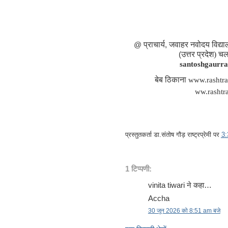
@
प्राचार्य
,
जवाहर नवोदय विद्य
(
उत्तर प्रदेश) चल
santoshgaurr
बेब ठिकाना
www.rashtr
ww.rashtr
प्रस्तुतकर्ता
डा.संतोष गौड़ राष्ट्रप्रेमी
पर
3
1 टिप्पणी:
vinita tiwari ने कहा…
Accha
30 जून 2026 को 8:51 am बजे