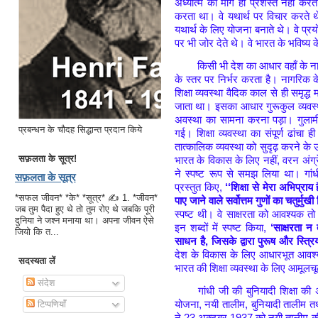
अध्यात्म का मार्ग ही प्रशस्त नहीं कर
करता था। वे यथार्थ पर विचार करते थे
यथार्थ के लिए योजना बनाते थे। वे प्रय
पर भी जोर देते थे। वे भारत के भविष्
किसी भी देश का आधार वहाँ के ना
के स्तर पर निर्भर करता है। नागरिक क
शिक्षा व्यवस्था वैदिक काल से ही समृद
जाता था। इसका आधार गुरूकुल व्यवस्था
अवस्था का सामना करना पड़ा। गुलामी क
प्रबन्धन के चौदह सिद्धान्त प्रदान किये
गई। शिक्षा व्यवस्था का संपूर्ण ढांचा 
तात्कालिक व्यवस्था को सुदृढ़ करने के उद
सफ़लता के सूत्र!
भारत के विकास के लिए नहीं, वरन अंग
ने स्पष्ट रूप से समझ लिया था। गांध
सफ़लता के सूत्र
प्रस्तुत किए,
‘‘शिक्षा से मेरा अभिप्रा
*सफल जीवन* *के* *सूत्र* ✍ 1. *जीवन*
पाए जाने वाले सर्वोत्तम गुणों का चतुर्मु
जब तुम पैदा हुए थे तो तुम रोए थे जबकि पूरी
स्पष्ट थी। वे साक्षरता को आवश्यक तो म
दुनिया ने जश्न मनाया था। अपना जीवन ऐसे
इन शब्दों में स्पष्ट किया,
‘साक्षरता न
जियो कि त...
साधन है, जिसके द्वारा पुरूष और स्त्र
देश के विकास के लिए आधारभूत आवश्यक
सदस्यता लें
भारत की शिक्षा व्यवस्था के लिए आमूल
संदेश
गांधी जी की बुनियादी शिक्षा की अ
योजना, नयी तालीम, बुनियादी तालीम तथ
टिप्पणियाँ
ने 23 अक्टूबर 1937 को नयी तालीम की यो