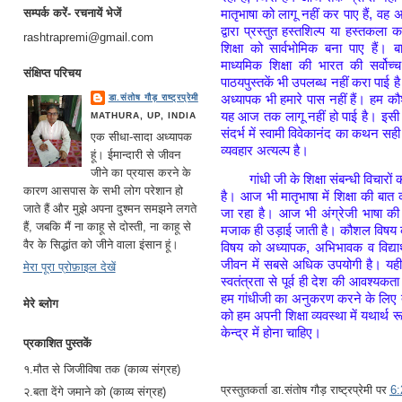
सम्पर्क करें- रचनायें भेजें
मातृभाषा को लागू नहीं कर पाए हैं, वह 
द्वारा प्रस्तुत हस्तशिल्प या हस्तक
rashtrapremi@gmail.com
शिक्षा को सार्वभोमिक बना पाए हैं।
माध्यमिक शिक्षा की भारत की सर्वोच्
संक्षिप्त परिचय
पाठयपुस्तकें भी उपलब्ध नहीं करा पाई ह
अध्यापक भी हमारे पास नहीं हैं। हम कौशल 
डा.संतोष गौड़ राष्ट्रप्रेमी
यह आज तक लागू नहीं हो पाई है। इसी 
MATHURA, UP, INDIA
संदर्भ में स्वामी विवेकानंद का कथन सही सिद
एक सीधा-सादा अध्यापक
व्यवहार अत्यल्प है।
हूं। ईमान्दारी से जीवन
जीने का प्रयास करने के
गांधी जी के शिक्षा संबन्धी विचा
कारण आसपास के सभी लोग परेशान हो
है। आज भी मातृभाषा में शिक्षा की बा
जाते हैं और मुझे अपना दुश्मन समझने लगते
जा रहा है। आज भी अंग्रेजी भाषा क
हैं, जबकि मैं ना काहू से दोस्ती, ना काहू से
मजाक ही उड़ाई जाती है। कौशल विषय को 
वैर के सिद्धांत को जीने वाला इंसान हूं।
विषय को अध्यापक, अभिभावक व विद्यार
जीवन में सबसे अधिक उपयोगी है। यही 
मेरा पूरा प्रोफ़ाइल देखें
स्वतंत्रता से पूर्व ही देश की आवश
हम गांधीजी का अनुकरण करने के लिए त
मेरे ब्लोग
को हम अपनी शिक्षा व्यवस्था में यथार्थ र
केन्द्र में होना चाहिए।
प्रकाशित पुस्तकें
१.मौत से जिजीविषा तक (काव्य संग्रह)
प्रस्तुतकर्ता
डा.संतोष गौड़ राष्ट्रप्रेमी
पर
6
२.बता देंगे जमाने को (काव्य संग्रह)