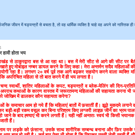
क जीवन में षड्यन्त्रों से बचता है, तो वह धार्मिक व्यक्ति है चाहे वह अपने को नास्तिक ही 
4
र हावी होता भय
खंड से ठाकुरद्वारा बस से आ रहा था। बस में मेरी सीट से आगे की सीट पर बै
ते हुए मोबाइल नम्बर डायल करने के लिए कहा। मेरा अन्तर्मन सदैव महिलाओं की शि
सहयोगी रहा है। लगभग २० वर्ष पूर्व तक आगे बढ़कर सहयोग करने वाला व्यक्ति म
 कि अपरिचित महिला से तो बात करने में ही भय लगता है।
चन्द स्वार्थी, शातिर महिलाओं के कपट, षड्यन्त्रों व ब्लेक-मेलिंग की दिन-प्रत
ी अपराध कथाओं के कारण वास्तव में जरूरतमन्द महिलाओं की सहायता करना भी ज
ो जोखिम में डालकर कौन सहायता करेगा?
 के समाचार आम हो गये हैं कि महिलाएं बातों में फ़सातीं हैं। झूठे मुकदमे लगाने क
ाकर बड़ी-बड़ी रकम वसूल कर बिना परिश्रम किए लग्जरी लाइफ़ जीने का भ्रम पाल
ाने के बाद ह्त्याएं भी करने लगती हैं। यही नहीं अन्ततः स्वयं भी किसी भयानक
 जाती हैं।
 के नाम पर लड़के को फ़ंसाना, उसके साथ शारीरिक सम्बन्ध बनाना और फ़िर उसक
ा आम बात हो रही है। कई बार ऐसा भी होता है कि छिपकर मस्ती लेती रहती हैं