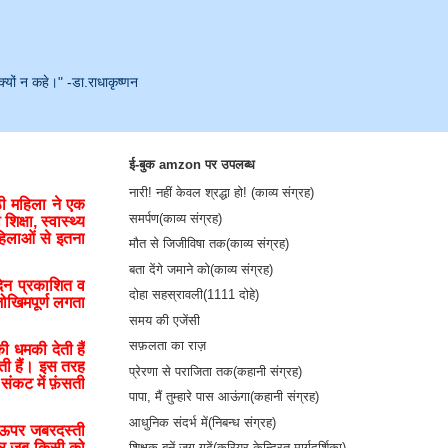
क्यों न कहे।" -डा.राधाकृष्णन
ई-बुक amzon पर उपलब्ध
नारी! नहीं केवल श्रद्धा हो! (काव्य संग्रह)
ठी महिला ने एक
समर्पण(काव्य संग्रह)
क्षा, स्वास्थ्य
हिलाओं से इतना
मौत से जिजीविषा तक(काव्य संग्रह)
बता देंगे जमाने को(काव्य संग्रह)
िदिन प्रकाशित व
दोहा सहस्रावली(1111 दोहे)
ोखिमपूर्ण लगता
समय की एजेंसी
सफ़लता का राज़
ी धमकी देती हैं
ती हैं। इस तरह
प्रेरणा से पराजिता तक(कहानी संग्रह)
 संकट में फ़ंसती
पापा, मैं तुम्हारे पास आऊंगा(कहानी संग्रह)
आधुनिक संदर्भ में(निबन्ध संग्रह)
े ऊपर जबरदस्ती
 और जब किसी को
शिक्षक बनें-जग गढ़ें(करियर केन्द्रित मार्गदर्शिका)