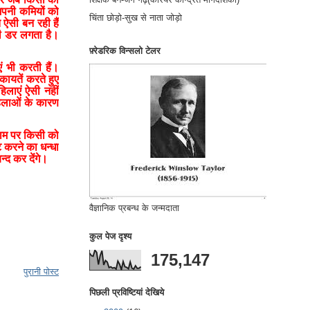
।अपनी कमियों को
चिंता छोड़ो-सुख से नाता जोड़ो
 ऐसी बन रही हैं
ही डर लगता है।
फ़्रेडरिक विन्सलो टेलर
 भी करती हैं।
कायतें करते हुए
िलाएं ऐसी नहीं
हिलाओं के कारण
 नाम पर किसी को
 करने का धन्धा
्द कर देंगे।
वैज्ञानिक प्रबन्ध के जन्मदाता
कुल पेज दृश्य
175,147
पुरानी पोस्ट
पिछली प्रविष्टियां देखिये