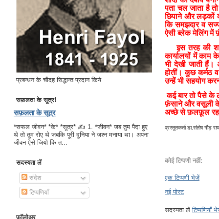
पता चल जाता है तो 
छिपाने और लड़कों को
कि समझदार व सज्जन
ऐसी ब्लेक मेलिंग मे
इस तरह की शातिरा
कार्यालयों में काम
भी देखी जाती हैं।
होतीं। कुछ कर्मठ 
प्रबन्धन के चौदह सिद्धान्त प्रदान किये
उन्हें भी सहयोग कर
कई बार तो पैसे के ल
सफ़लता के सूत्र!
फ़ंसाने और वसूली के
अच्छे से फ़लफ़ूल रहा 
सफ़लता के सूत्र
*सफल जीवन* *के* *सूत्र* ✍ 1. *जीवन* जब तुम पैदा हुए
प्रस्तुतकर्ता
डा.संतोष गौड़ राष्ट
थे तो तुम रोए थे जबकि पूरी दुनिया ने जश्न मनाया था। अपना
जीवन ऐसे जियो कि त...
कोई टिप्पणी नहीं:
सदस्यता लें
संदेश
एक टिप्पणी भेजें
नई पोस्ट
टिप्पणियाँ
सदस्यता लें
टिप्पणियाँ भ
फ़ॉलोअर