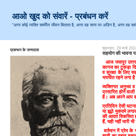
आओ खुद को संवारें - प्रबंधन करें
"अगर कोई व्यक्ति समर्पित जीवन बिताता है, अगर वह सत्य पर अडिग है, अगर वह सार्वजनि
शुक्रवार, 29 मार्च 202
प्रबन्धन के जन्मदाता
सहयोग की भावना प
आज जसपुर उत्तरा
कागज का टुकड़ा दिखा
व सुरक्षा के लिए 
भयभीत रहने लगा है
व्यक्तिगत अनुभव व 
प्रसारित होने वाल
है। अब अपने आप क
प्रतिदिन ऐसी घटनाओं
या झूठे मुकदमे लग
की आदत विकसित हो ज
हैं, यही नहीं मारी भी
वर्तमान में प्रेम
शादी का दबाव बनान