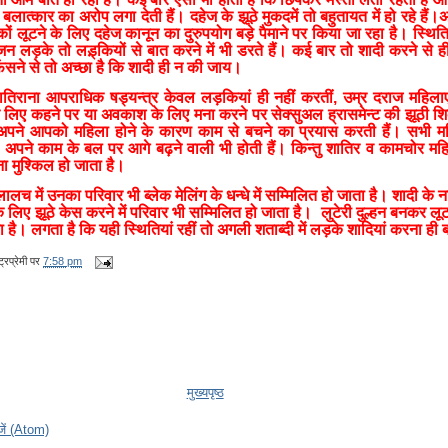
बलात्कार का अरोप लगा देती हैं। दहेज के झूठे मुकदमें तो बहुतायत में हो रहे हैं
ं लूटने के लिए दहेज कानून का दुरुपयोग बड़े पैमाने पर किया जा रहा है। स्थिति
 लड़के तो लड़्कियों से बात करने में भी डरते हैं। कई बार तो शादी करने से 
ं फ़ंसने से तो अच्छा है कि शादी ही न की जाय।
ना आपराधिक षड्यन्त्र केवल लड़कियां ही नहीं करतीं, उम्र दराज महिलाएं
 के लिए कहने पर या अवकाश के लिए मना करने पर सेक्सुअल ह्रासमेन्ट की झूठी शि
 अपने आपको महिला होने के कारण काम से बचने का प्रयास करती हैं। सभी मह
व अपने काम के बल पर आगे बढ़ने वाली भी होती हैं। किन्तु शातिर व कामचोर म
ना मुश्किल हो जाता है।
ालच में उनका परिवार भी ब्लेक मेलिंग के धन्धे में सम्मिलित हो जाता है। शादी के
 लिए झूठे केस करने में परिवार भी सम्मिलित हो जाता है।
लुटेरी दुल्हन बनकर लूट
है। लगता है कि यही स्थितियां रहीं तो अगली शताब्दी में लड़के शादियां करना ही बन
्रप्रेमी
पर
7:58 pm
मुख्यपृष्ठ
ेजें (Atom)