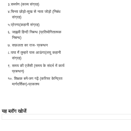
३.समर्पण (काव्य संग्रह)
४.चिन्ता छोड़ो-सुख से नाता जोड़ो (निबंध
संग्रह)
५.प्रेरणा(कहानी संग्रह)
६. जाह्नवी हिन्दी निबन्ध (प्रतियोगितात्मक
निबन्ध)
७. सफ़लता का राज- प्रबन्धन
८.पापा मैं तुम्हारे पास आऊंगा(लघु कहानी
संग्रह)
९. समय की एजेंसी (समय के संदर्भ में कार्य
प्रबन्धन)
१०. शिक्षक बनें-जग गढ़ें (करियर केन्द्रित
मार्गदर्शिका)-प्रकाश्य
यह ब्लॉग खोजें