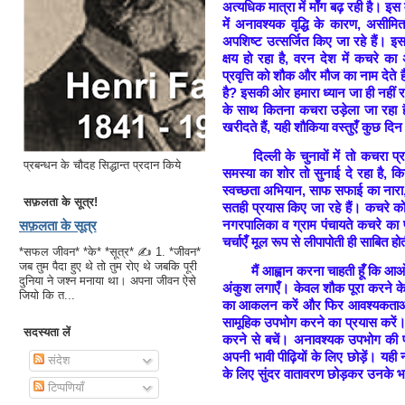
अत्यधिक मात्रा में माँग बढ़ रही है। इस 
में अनावश्यक वृद्धि के कारण, असीम
अपशिष्ट उत्सर्जित किए जा रहे हैं। इ
क्षय हो रहा है, वरन देश में कचरे 
प्रवृत्ति को शौक और मौज का नाम देते 
है? इसकी ओर हमारा ध्यान जा ही नहीं र
के साथ कितना कचरा उड़ेला जा रहा 
खरीदते हैं, यही शौकिया वस्तुएँ कुछ दिन
दिल्ली के चुनावों में तो कचरा 
प्रबन्धन के चौदह सिद्धान्त प्रदान किये
समस्या का शोर तो सुनाई दे रहा है, किन
स्वच्छता अभियान, साफ सफाई का नारा, 
सफ़लता के सूत्र!
सतही प्रयास किए जा रहे हैं। कचरे को
नगरपालिका व ग्राम पंचायते कचरे का प
सफ़लता के सूत्र
चर्चाएँ मूल रूप से लीपापोती ही साबित होत
*सफल जीवन* *के* *सूत्र* ✍ 1. *जीवन*
जब तुम पैदा हुए थे तो तुम रोए थे जबकि पूरी
मैं आह्वान करना चाहती हूँ कि आ
दुनिया ने जश्न मनाया था। अपना जीवन ऐसे
अंकुश लगाएँ। केवल शौक पूरा करने क
जियो कि त...
का आकलन करें और फिर आवश्यकताओं की 
सामूहिक उपभोग करने का प्रयास करें। 
सदस्यता लें
करने से बचें। अनावश्यक उपभोग की प
अपनी भावी पीढ़ियों के लिए छोड़ें। यही
संदेश
के लिए सुंदर वातावरण छोड़कर उनके भविष
टिप्पणियाँ