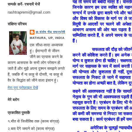
यह तो समय की बर्बादी मात्र है। वास्त
सम्पर्क करें- रचनायें भेजें
जिनके कारण हम उस व्यक्ति को महान् 
rashtrapremi@gmail.com
सन्दर्भ में उनके द्वारा बताये गये और च
और विश्व को विकास के मार्ग पर ले ज
विदुषी के आदर्शो पर चलने की अपेक्ष
संक्षिप्त परिचय
आचरण असत्य की ओर चल पड़ता है। जिन
डा.संतोष गौड़ राष्ट्रप्रेमी
सम्मिलित करते हैं, वे अपने समय के 
MATHURA, UP, INDIA
हैं।
एक सीधा-सादा अध्यापक
सफलता की दौड़ को जीतने के लिए
हूं। ईमान्दारी से जीवन
करने की कोशिश करते हैं। हम अनेक कौ
जीने का प्रयास करने के
योग्य व कुशल होना ही चाहिए। सक्षमता
कारण आसपास के सभी लोग परेशान हो
मार्ग पर सहायक के रूप में कार्य करत
जाते हैं और मुझे अपना दुश्मन समझने लगते
की योग्यता और कुशलता ही नहीं, दूसर
हैं, जबकि मैं ना काहू से दोस्ती, ना काहू से
सफलता के निकट ले जाने में सहायता करत
वैर के सिद्धांत को जीने वाला इंसान हूं।
योग्यता का होना अच्छी बात है, लेकिन दू
मेरा पूरा प्रोफ़ाइल देखें
कहने की आवश्यकता नहीं है कि सामाजिक ज
नेतृत्व के गुण की भी आवश्यकता पड़त
मेरे ब्लोग
महसूस करते हैं। प्रबंधन के लिए भी नेतृ
सफलता के लिए समय के प्रबंधन की आवश्
प्रकाशित पुस्तकें
की कमी की समस्या से निपटा जा सकता 
बचा सकता है। कार्य प्रबंधन ही हमें स
१.मौत से जिजीविषा तक (काव्य संग्रह)
अमेरिका के भूतपूर्व न्यायाधीश चाल
२.बता देंगे जमाने को (काव्य संग्रह)