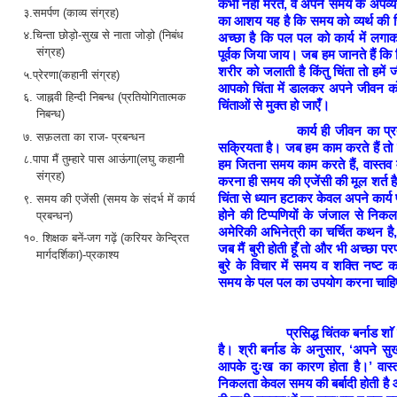
कभी नहीं मरते, वे अपने समय के अपव्यय
३.समर्पण (काव्य संग्रह)
का आशय यह है कि समय को व्यर्थ की चि
४.चिन्ता छोड़ो-सुख से नाता जोड़ो (निबंध
अच्छा है कि पल पल को कार्य में लग
संग्रह)
पूर्वक जिया जाय। जब हम जानते हैं कि 
शरीर को जलाती है किंतु चिंता तो हम
५.प्रेरणा(कहानी संग्रह)
आपको चिंता में डालकर अपने जीवन को 
६. जाह्नवी हिन्दी निबन्ध (प्रतियोगितात्मक
चिंताओं से मुक्त हो जाएँ।
निबन्ध)
कार्य ही जीवन का प्रतीक है
७. सफ़लता का राज- प्रबन्धन
सक्रियता है। जब हम काम करते हैं तो व
८.पापा मैं तुम्हारे पास आऊंगा(लघु कहानी
हम जितना समय काम करते हैं, वास्तव
संग्रह)
करना ही समय की एजेंसी की मूल शर्त है
चिंता से ध्यान हटाकर केवल अपने कार्य
९. समय की एजेंसी (समय के संदर्भ में कार्य
होने की टिप्पणियों के जंजाल से नि
प्रबन्धन)
अमेरिकी अभिनेत्री का चर्चित कथन है, 
१०. शिक्षक बनें-जग गढ़ें (करियर केन्द्रित
जब मैं बुरी होती हूँ तो और भी अच्छा प
मार्गदर्शिका)-प्रकाश्य
बुरे के विचार में समय व शक्ति नष्ट क
समय के पल पल का उपयोग करना चाह
प्रसिद्ध चिंतक बर्नाड शाॅ ने भ
है। श्री बर्नाड के अनुसार, ‘अपने स
आपके दुःख का कारण होता है।’ वास्त
निकलता केवल समय की बर्बादी होती ह