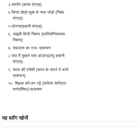
३.समर्पण (काव्य संग्रह)
४.चिन्ता छोड़ो-सुख से नाता जोड़ो (निबंध
संग्रह)
५.प्रेरणा(कहानी संग्रह)
६. जाह्नवी हिन्दी निबन्ध (प्रतियोगितात्मक
निबन्ध)
७. सफ़लता का राज- प्रबन्धन
८.पापा मैं तुम्हारे पास आऊंगा(लघु कहानी
संग्रह)
९. समय की एजेंसी (समय के संदर्भ में कार्य
प्रबन्धन)
१०. शिक्षक बनें-जग गढ़ें (करियर केन्द्रित
मार्गदर्शिका)-प्रकाश्य
यह ब्लॉग खोजें