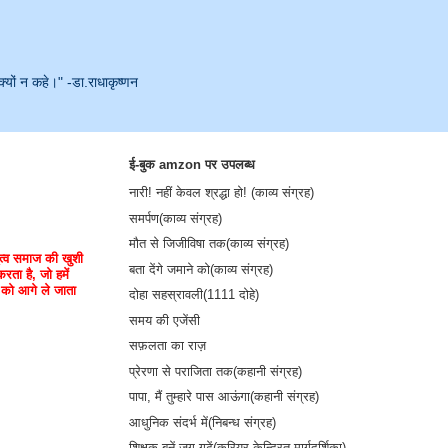
क्यों न कहे।" -डा.राधाकृष्णन
ई-बुक amzon पर उपलब्ध
नारी! नहीं केवल श्रद्धा हो! (काव्य संग्रह)
समर्पण(काव्य संग्रह)
मौत से जिजीविषा तक(काव्य संग्रह)
तृत्व समाज की खुशी
बता देंगे जमाने को(काव्य संग्रह)
करता है, जो हमें
ज को आगे ले जाता
दोहा सहस्रावली(1111 दोहे)
समय की एजेंसी
सफ़लता का राज़
प्रेरणा से पराजिता तक(कहानी संग्रह)
पापा, मैं तुम्हारे पास आऊंगा(कहानी संग्रह)
आधुनिक संदर्भ में(निबन्ध संग्रह)
शिक्षक बनें-जग गढ़ें(करियर केन्द्रित मार्गदर्शिका)