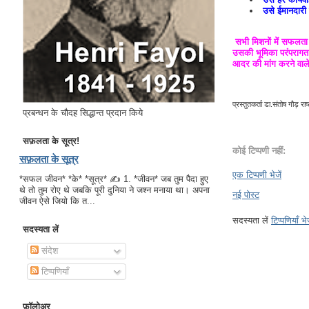
उसे ईमानदारी
सभी मिशनों में सफलता 
उसकी भूमिका परंपरागत क
आदर की मांग करने वाल
प्रस्तुतकर्ता
डा.संतोष गौड़ राष्ट
प्रबन्धन के चौदह सिद्धान्त प्रदान किये
सफ़लता के सूत्र!
कोई टिप्पणी नहीं:
सफ़लता के सूत्र
एक टिप्पणी भेजें
*सफल जीवन* *के* *सूत्र* ✍ 1. *जीवन* जब तुम पैदा हुए
थे तो तुम रोए थे जबकि पूरी दुनिया ने जश्न मनाया था। अपना
नई पोस्ट
जीवन ऐसे जियो कि त...
सदस्यता लें
टिप्पणियाँ भ
सदस्यता लें
संदेश
टिप्पणियाँ
फ़ॉलोअर