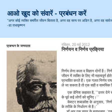
आओ खुद को संवारें - प्रबंधन करें
"अगर कोई व्यक्ति समर्पित जीवन बिताता है, अगर वह सत्य पर अडिग है, अगर वह सार्वजनिक 
-डा.राधाकृष्णन
रविवार, 20 मई 2012
प्रबन्धन के जन्मदाता
निर्णयन व निर्णय प्रक्रिया
निर्णय लेना कला व विज्ञान दोनों है। नि
जीवन में व्यक्ति के लिए भी महत्वपूर्ण होत
प्रभावित करते हैं। एक गलत निर्णय राष्ट
ले जा सकता है तो एक सही व सामयिक नि
एक डेनिश कहावत है, ``उत्तर देने से पू
के पूर्व कई लोगों को सुनिए।´´
वेब्स्टर शब्दकोश के अनुसार, `निर्णय
के तरीके के निर्धारण से है।´
डॉ.आर.एस.डावर के मतानुसार, `एक प