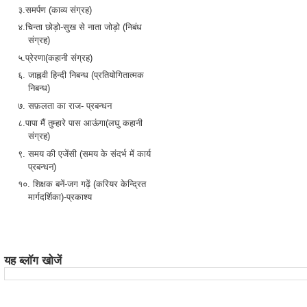
३.समर्पण (काव्य संग्रह)
४.चिन्ता छोड़ो-सुख से नाता जोड़ो (निबंध
संग्रह)
५.प्रेरणा(कहानी संग्रह)
६. जाह्नवी हिन्दी निबन्ध (प्रतियोगितात्मक
निबन्ध)
७. सफ़लता का राज- प्रबन्धन
८.पापा मैं तुम्हारे पास आऊंगा(लघु कहानी
संग्रह)
९. समय की एजेंसी (समय के संदर्भ में कार्य
प्रबन्धन)
१०. शिक्षक बनें-जग गढ़ें (करियर केन्द्रित
मार्गदर्शिका)-प्रकाश्य
यह ब्लॉग खोजें