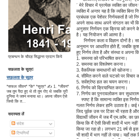
´ मेरे विचार में प्रत्येक व्यक्ति का जी
व्यक्ति में अन्तर यह है कि व्यक्ति बिना
प्रबंधक एक पेशेवर निर्णयकर्ता है जो न
अपने साथ-साथ अपने संगठन का भी विक
अनुसार निर्णयन एक क्रिया को करने के 
है। यह नियोजन की आत्मा है।
निर्णयन कला व विज्ञान दोनों है। सामान्
अनुमान पर आधारित होते हैं, जबकि कु
हुए निर्णय लेता है और संस्था व अपना व
प्रबन्धन के चौदह सिद्धान्त प्रदान किये
1.
समस्या को परिभाषित करना।
2.
समस्या का विश्लेषण करना।
सफ़लता के सूत्र!
3.
वैकल्पिक समाधानों को खोजना।
4.
सीमित करने वाले घटको पर विचार
सफ़लता के सूत्र
5.
सर्वश्रेष्ठ हल का चयन करना।
*सफल जीवन* *के* *सूत्र* ✍ 1. *जीवन*
6.
निर्णय को क्रियान्वित करना।
जब तुम पैदा हुए थे तो तुम रोए थे जबकि पूरी
7.
निर्णय का पुनरावलोकन कर सुधारात्
दुनिया ने जश्न मनाया था। अपना जीवन ऐसे
स्पष्ट है कि सामान्य व्यक्ति इस निर
जियो कि त...
गलत निर्णय लेकर हानि उठाता है। कई बार
जिद पूर्वक उस पर टिका भी रहता है और
सदस्यता लें
विद्यार्थी जीवन में जब मैं एम.कॉम. का छ
किया कि मैं ऐसी किसी शादी में भाग नहीं
संदेश
किया जा रहा हो। लगभग 21 वर्ष से 
टिप्पणियाँ
भी शादी में भाग नहीं ले पाया। यहाँ तक 