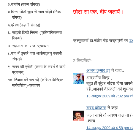
३.समर्पण (काव्य संग्रह)
छोटा सा एक, दीप जलायें।
४.चिन्ता छोड़ो-सुख से नाता जोड़ो (निबंध
संग्रह)
५.प्रेरणा(कहानी संग्रह)
६. जाह्नवी हिन्दी निबन्ध (प्रतियोगितात्मक
निबन्ध)
प्रस्तुतकर्ता
डा.संतोष गौड़ राष्ट्रप्रेमी
पर
1
७. सफ़लता का राज- प्रबन्धन
८.पापा मैं तुम्हारे पास आऊंगा(लघु कहानी
संग्रह)
2 टिप्‍पणियां:
९. समय की एजेंसी (समय के संदर्भ में कार्य
अजय कुमार झा
ने कहा…
प्रबन्धन)
आदरणीय मित्र ,
१०. शिक्षक बनें-जग गढ़ें (करियर केन्द्रित
बहुत ही सुंदर संदेश दिया आपने 
मार्गदर्शिका)-प्रकाश्य
रहें..आपको दीपावली की शुभकाम
13 अक्टूबर 2009 को 7:32 pm बज
शरद कोकास
ने कहा…
जला सको तो अवश्य जलाना / 
-शरद
14 अक्टूबर 2009 को 4:58 pm बज